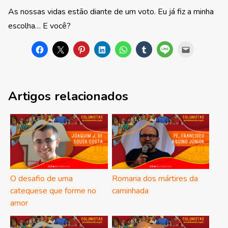
As nossas vidas estão diante de um voto. Eu já fiz a minha
escolha… E você?
Artigos relacionados
O desafio de uma
Romaria dos mártires da
catequese que forme no
caminhada
amor