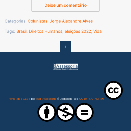
Deixe um comentário
Categorias:
Colunistas
,
Jorge Alexandre Alves
Tags:
Brasil
,
Direitos Humanos
,
eleições 2022
,
Vida
↑
Portal das CEBs
por
Iser Assessoria
é licenciada sob
CC BY-NC-ND 4.0