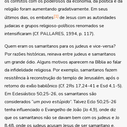
os conflitos com os poderosos da economia, da política e da
religião foram aumentando gradativamente. Em seus
[1]
últimos dias, os embates
de Jesus com as autoridades
judaicas e grupos religioso-políticos renomados se
intensificaram (Cf. PALLARES, 1994, p. 117).
Quem eram os samaritanos para os judeus e vice-versa?
Por razões históricas, reinava entre judeus e samaritanos
um grande ódio. Alguns motivos aparecem na Bíblia ao falar
da infidelidade religiosa. Por exemplo, samaritanos fazem
resistência à reconstrução do templo de Jerusalém, após o
retorno do exílio babilônico (Cf. 2Rs 17,24-41 e Esd 4,1-5).
Em Eclesiástico 50,25-26, os samaritanos são
considerados “
um povo estúpido
”. Talvez Eclo 50,25-26
tenha influenciado o Evangelho de João (Jo 4,9), onde diz
que os samaritanos não se davam bem com os judeus e Jo
8,48, onde os judeus acusam Jesus de ser samaritano e,