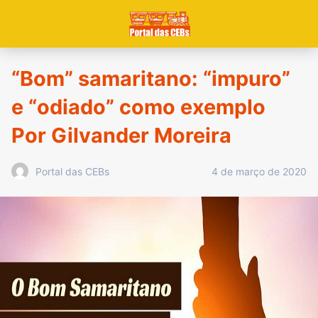
“Bom” samaritano: “impuro”
e “odiado” como exemplo
Por Gilvander Moreira
4 de março de 2020
Portal das CEBs