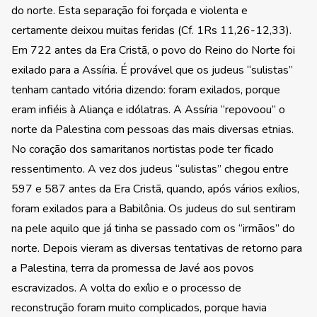
do norte. Esta separação foi forçada e violenta e
certamente deixou muitas feridas (Cf. 1Rs 11,26-12,33).
Em 722 antes da Era Cristã, o povo do Reino do Norte foi
exilado para a Assíria. É provável que os judeus “sulistas”
tenham cantado vitória dizendo: foram exilados, porque
eram infiéis à Aliança e idólatras. A Assíria “repovoou” o
norte da Palestina com pessoas das mais diversas etnias.
No coração dos samaritanos nortistas pode ter ficado
ressentimento. A vez dos judeus “sulistas” chegou entre
597 e 587 antes da Era Cristã, quando, após vários exílios,
foram exilados para a Babilônia. Os judeus do sul sentiram
na pele aquilo que já tinha se passado com os “irmãos” do
norte. Depois vieram as diversas tentativas de retorno para
a Palestina, terra da promessa de Javé aos povos
escravizados. A volta do exílio e o processo de
reconstrução foram muito complicados, porque havia