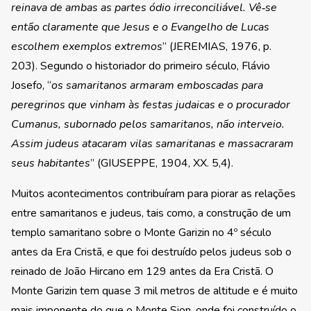
reinava de ambas as partes ódio irreconciliável. Vê‑se
então claramente que Jesus e o Evangelho de Lucas
escolhem exemplos extremos
” (JEREMIAS, 1976, p.
203). Segundo o historiador do primeiro século, Flávio
Josefo, “
os samaritanos armaram emboscadas para
peregrinos que vinham às festas judaicas e o procurador
Cumanus, subornado pelos samaritanos, não interveio.
Assim judeus atacaram vilas samaritanas e massacraram
seus habitantes
” (GIUSEPPE, 1904, XX. 5,4).
Muitos acontecimentos contribuíram para piorar as relações
entre samaritanos e judeus, tais como, a construção de um
templo samaritano sobre o Monte Garizin no 4º século
antes da Era Cristã, e que foi destruído pelos judeus sob o
reinado de João Hircano em 129 antes da Era Cristã. O
Monte Garizin tem quase 3 mil metros de altitude e é muito
mais imponente do que o Monte Sion, onde foi construído o