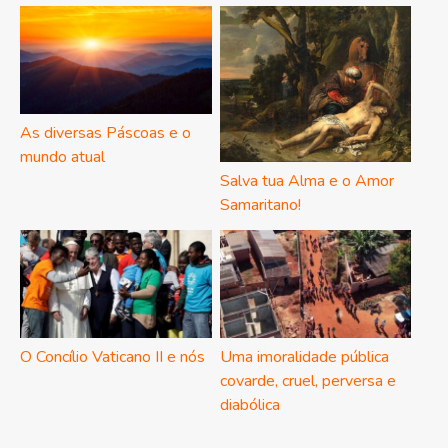
As diversas Páscoas e o
mundo atual
Salva tua Alma e o Amor
Samaritano!
O Concílio Vaticano II e nós
Uma imoralidade pública
covarde, cruel, perversa e
diabólica