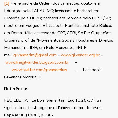
[1]
Frei e padre da Ordem dos carmelitas; doutor em
Educação pela FAE/UFMG; licenciado e bacharel em
Filosofia pela UFPR; bacharel em Teologia pelo ITESP/SP;
mestre em Exegese Bíblica pelo Pontifício Instituto Bíblico,
em Roma, Itália; assessor da CPT, CEBI, SAB e Ocupações
Urbanas; prof. de “Movimentos Sociais Populares e Direitos
Humanos” no IDH, em Belo Horizonte, MG. E-
mail:
gilvanderlm@gmail.com
–
www.gilvander.org.br
–
www.freigilvander.blogspot.com.br
–
www.twitter.com/gilvanderluis
– Facebook:
Gilvander Moreira III
Referências.
FEUILLET, A. “Le bom Samaritain (Luc 10,25-37). Sa
signification christologique et l’universalisme de Jésus,”
EspVie
90 (1980), p. 345.