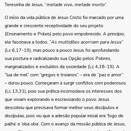
Teresinha de Jesus, “
metade vivo, metade morto
”.
O início da vida pública de Jesus Cristo foi marcado por uma
grande e crescente receptividade do seu projeto
(Ensinamento e Práxis) pelo povo empobrecido. A princípio,
ele fascinava a todos. “
As multidões acorriam para Jesus
”
(Lc 6,17-19), mas pouco a pouco Jesus foi aprofundando
sua postura e radicalizando sua Opção pelos Pobres,
marginalizados e excluídos da sociedade (Lc 4,18-19). A
“lua de mel” com “gregos e troianos” – era de “paz e amor”
– durou pouco. Começaram a surgir conflitos com poderosos
(Lc 13,31), pois sua prática incomodava os interesses dos
que viviam explorando e escravizando o povo. Jesus
descobriu que precisava formar melhor seus discípulos e
discípulas, pois viu que a adesão popular inicial era ‘fogo de
palha’ e ‘oba oba’. Com o avanço da missão pública de Jesus,