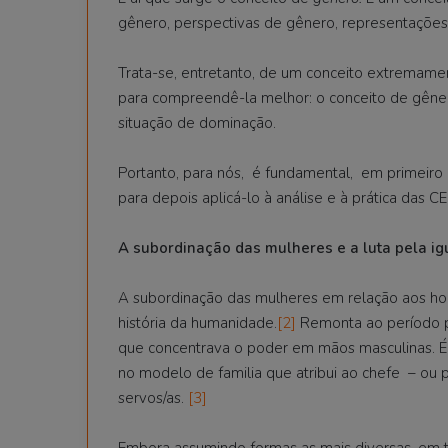
gênero, perspectivas de gênero, representaçõe
Trata-se, entretanto, de um conceito extremament
para compreendê-la melhor: o conceito de gêne
situação de dominação.
Portanto, para nós, é fundamental, em primeiro l
para depois aplicá-lo à análise e à prática das C
A subordinação das mulheres e a luta pela i
A subordinação das mulheres em relação aos ho
história da humanidade.
[2]
Remonta ao período pré
que concentrava o poder em mãos masculinas. 
no modelo de familia que atribui ao chefe – ou pa
servos/as.
[3]
Embora assumindo formas as mais diversas, em te