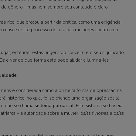
s de gênero – mas nem sempre seu conteúdo é claro.
e rico, que brotou a partir da prática, como uma exigência
ro nasce neste processo de luta das mulheres contra uma
ugar, entender estas origens do conceito e o seu significado,
EBs e ver de que forma este pode ajudar a iluminá-las.
gualdade
mens é considerada como a primeira forma de opressão na
-histórico, no qual foi se criando uma organização social
É o que se chama
sistema patriarcal.
Este sistema se baseia
triarca – a autoridade sobre a mulher, os/as filhos/as e os/as
mpos e lugares distintos; o sistema patriarcal tem uma