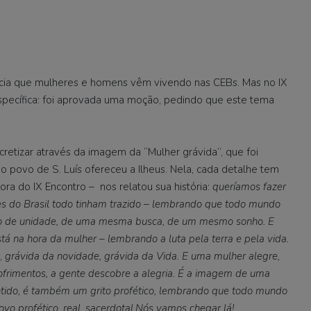
cia que mulheres e homens vêm vivendo nas CEBs. Mas no IX
 específica: foi aprovada uma moção, pedindo que este tema
retizar através da imagem da “Mulher grávida”, que foi
 o povo de S. Luís ofereceu a Ilheus. Nela, cada detalhe tem
ra do IX Encontro – nos relatou sua história:
queríamos fazer
 do Brasil todo tinham trazido – lembrando que todo mundo
o de unidade, de uma mesma busca, de um mesmo sonho. E
stá na hora da mulher – lembrando a luta pela terra e pela vida.
,
grávida da novidade, grávida da Vida. E uma mulher alegre,
sofrimentos, a gente descobre a alegria. É a imagem de uma
sentido, é também um grito profético, lembrando que todo mundo
o profético, real, sacerdotal.Nós vamos chegar lá!