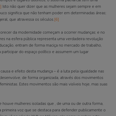
]
Isto não quer dizer que as mulheres sejam sempre e em
ouco significa que não tenham poder em determinadas áreas;
ral, que atravessa os séculos.
[6]
alvorecer da modernidade começam a ocorrer mudanças; e no
res na esfera pública representa uma verdadeira revolução
ducação, entram de forma maciça no mercado de trabalho,
participar do espaço político e assumem um lugar
ausa e efeito desta mudança – é a luta pela igualdade nas
 desenvolve, de forma organizada, através dos movimentos
eministas. Estes movimentos são mais visíveis hoje, mas suas
re houve mulheres isoladas que , de uma ou de outra forma,
 a primeira voz que se destaca para defender publicamente o