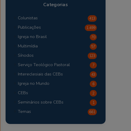
Categorias
Colunistas
413
Publicações
1.499
Igreja no Brasil
70
Multimídia
57
Sínodos
123
Serviço Teológico Pastoral
7
Intereclesiais das CEBs
43
Igreja no Mundo
6
CEBs
2
Seminários sobre CEBs
1
Temas
661