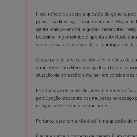
Hoje, refletindo sobre a questão de gênero, po
pensar as diferenças, no interior das CEBs, onde 
gente mais jovem; há leigos/as, sacerdotes, reli
belíssima imgem/símbolo aponta sobretudo para u
vezes passa desapercebida: os participantes da
O que parece uma coisa óbvia foi o ponto de p
e mulheres são diferentes ajudou a tomar consciê
situação de opressão: a mulher era considerada
Esta tomada de consciência é um elemento fund
participação crescente das mulheres no espaço p
relações entre homens e mulheres.
Portanto, este tema não é só “uma questão de m
É aí que surge o conceito de
gênero.
É um concei