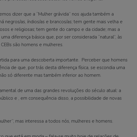
demos dizer que a “Mulher grávida” nos ajuda também a
há negros/as, índios/as e brancos/as; tem gente mais velha e
giosos e religiosas; tem gente do campo e da cidade; mas a
ma diferença básica que, por ser considerada “natural”, às
s CEBs são homens e mulheres.
artida para uma descoberta importante. Perceber que homens
ncia de que, por trás desta diferença física, se escondia uma
 não só diferente mas também inferior ao homem.
amental de uma das grandes revoluções do século atual: a
úblico e , em consequência disso, a possibilidade de novas
ulher”, mas interessa a todos nós, mulheres e homens.
to que está em moda – fala-se muito hoje de relações de