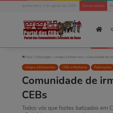
quarta-feira, 5 de agosto de 2026
As
Últimas notícias
Página
Q
Início
>
Publicações
>
Artigos e Entrevistas
>
Comunidade de irm
Artigos e Entrevistas
CEBs e Mulheres
Publicações
Comunidade de irm
CEBs
Todos vós que fostes batizados em Cr