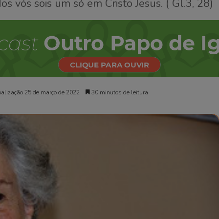
 vós sois um só em Cristo Jesus. ( Gl.3, 28)
alização 25 de março de 2022
30 minutos de leitura