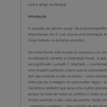
Leia o artigo na íntegra!
Introdução
A questão de gênero surge da própria experiên
Intereclesial, em S. Luís, houve uma solicitação
fosse tratado no próximo encontro.
De certa forma, esta moção já começou a se conc
modelada lá, durante a Celebração Inicial , e que
um significado. Lucineth C. Machado – coordenado
uma imagem juntando o barro que as comunidades
tem que misturar a mão na massa – como símbol
tinha que ser a imagem de uma mulher negra
–
e
Decidimos também que seria uma mulher grávida
porque no meio de todos os conflitos e todos os 
mulher partindo o pão, sinal da partilha. Neste 
– homens e mulheres – tem a missão de ser um pov