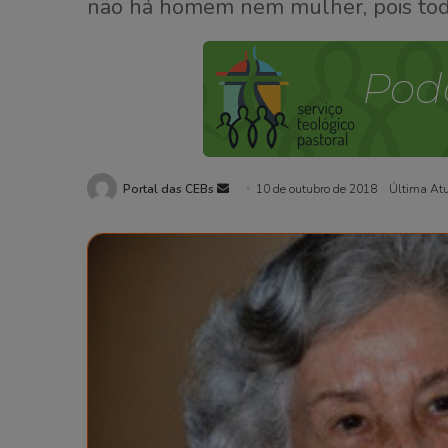
não há homem nem mulher, pois todos
Portal das CEBs
Mande
10 de outubro de 2018
Última Atu
um
e-
mail