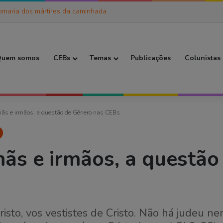
 discípulas de Jesus
 Inicial
uem somos
CEBs
Temas
Publicações
Colunistas
ãs e irmãos, a questão de Gênero nas CEBs
ãs e irmãos, a questão
isto, vos vestistes de Cristo. Não há judeu ne