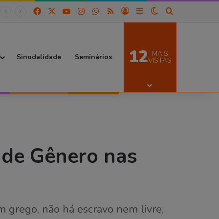
Facebook
X
YouTube
Instagram
WhatsApp
RSS
Entrar
Barra Lateral
Switch skin
Procurar por
12
MAIS
Sinodalidade
Seminários
VISTAS
 de Gênero nas
m grego, não há escravo nem livre,