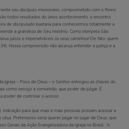
mente seu discípulo missionário, comprometido com o Reino
 são todos resultados do único acontecimento, o encontro
eira de discipulado bastaria para conhecermos totalmente a
preende a grandeza de Seu mistério. Como interpela São
seus juízos e impenetráveis os seus caminhos! De fato, quem
). Nossa compreensão não alcança entender a justiça e a
 da Igreja – Povo de Deus – o Senhor entregou as chaves do
ais como serviço a comunhão, que poder de julgar. É
ja poder de controlar o acesso.
al, indicação para que mais e mais pessoas possam acessar a
 céus. Pretensioso seria querer julgar no lugar de Deus, que
es Gerais da Ação Evangelizadora da Igreja no Brasil: “A