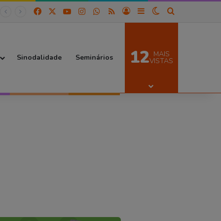
Facebook
X
YouTube
Instagram
WhatsApp
RSS
Entrar
Barra Lateral
Switch skin
Procurar por
12
MAIS
Sinodalidade
Seminários
VISTAS