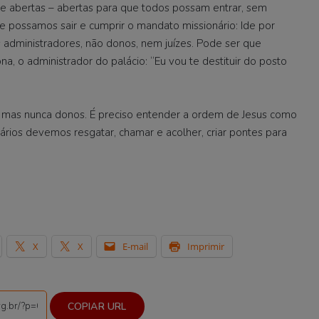
 abertas – abertas para que todos possam entrar, sem
e possamos sair e cumprir o mandato missionário: Ide por
dministradores, não donos, nem juízes. Pode ser que
, o administrador do palácio: “Eu vou te destituir do posto
s, mas nunca donos. É preciso entender a ordem de Jesus como
rios devemos resgatar, chamar e acolher, criar pontes para
X
X
E-mail
Imprimir
COPIAR URL