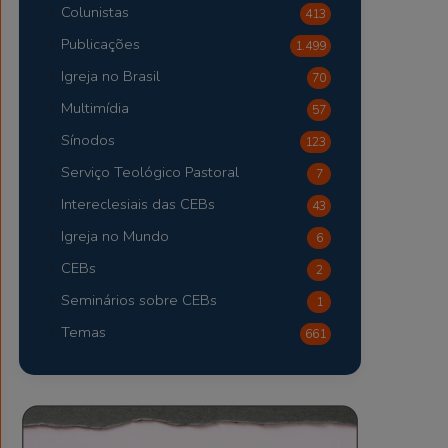
Colunistas
413
Publicações
1.499
Igreja no Brasil
70
Multimídia
57
Sínodos
123
Serviço Teológico Pastoral
7
Intereclesiais das CEBs
43
Igreja no Mundo
6
CEBs
2
Seminários sobre CEBs
1
Temas
661