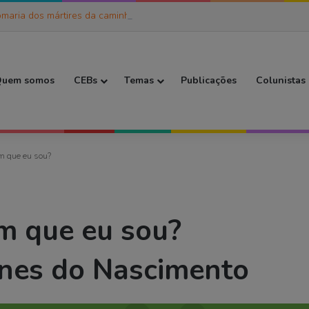
maria dos mártires da caminhada
 Inicial
uem somos
CEBs
Temas
Publicações
Colunistas
m que eu sou?
m que eu sou?
unes do Nascimento