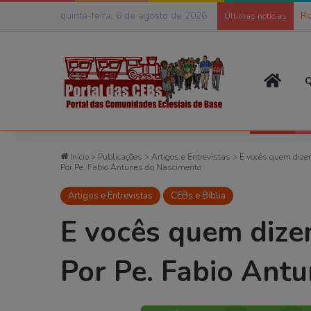
quinta-feira, 6 de agosto de 2026
Ro
Últimas notícias
Página
Q
Início
>
Publicações
>
Artigos e Entrevistas
>
E vocês quem dize
Por Pe. Fabio Antunes do Nascimento
Artigos e Entrevistas
CEBs e Bíblia
E vocês quem dize
Por Pe. Fabio Ant