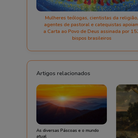
t
e
e
e
ó
m
l
a
Mulheres teólogas, cientistas da religião
o
i
agentes de pastoral e catequistas apoia
g
l
a Carta ao Povo de Deus assinada por 15
a
s
bispos brasileiros
,
c
i
e
n
t
Artigos relacionados
i
s
t
a
s
d
a
r
e
l
i
As diversas Páscoas e o mundo
g
atual
i