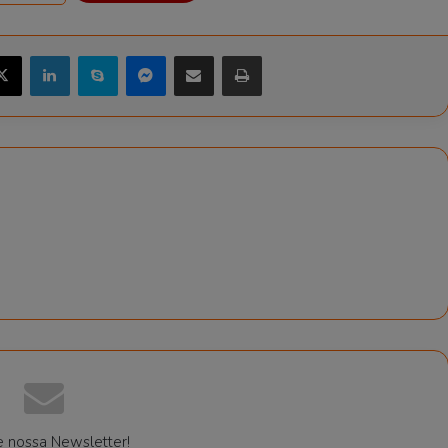
X
Linkedin
Skype
Messenger
Compartilhar via e-mail
Imprimir
e nossa Newsletter!