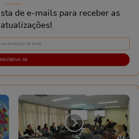
sta de e-mails para receber as
atualizações!
T
u
d
o
d
e
n
t