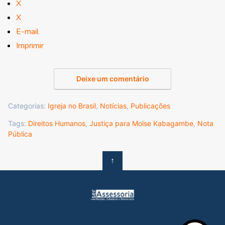
X
X
E-mail
Imprimir
Deixe um comentário
Categorias:
Igreja no Brasil
,
Notícias
,
Publicações
Tags:
Direitos Humanos
,
Justiça para Moïse Kabagambe
,
Nota
Pública
↑