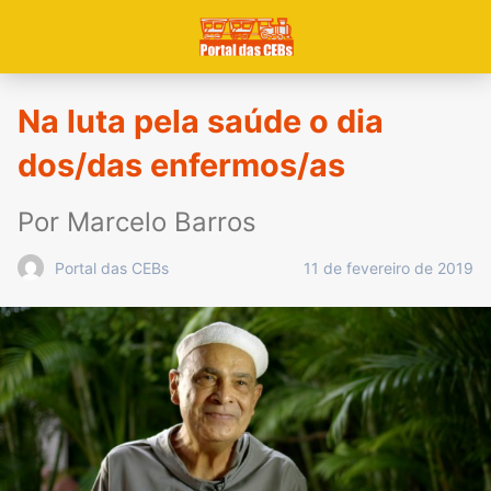
Na luta pela saúde o dia
dos/das enfermos/as
Por Marcelo Barros
11 de fevereiro de 2019
Portal das CEBs