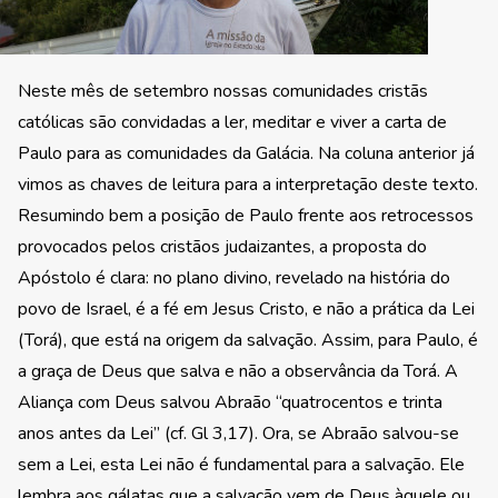
Neste mês de setembro nossas comunidades cristãs
católicas são convidadas a ler, meditar e viver a carta de
Paulo para as comunidades da Galácia. Na coluna anterior já
vimos as chaves de leitura para a interpretação deste texto.
Resumindo bem a posição de Paulo frente aos retrocessos
provocados pelos cristãos judaizantes, a proposta do
Apóstolo é clara: no plano divino, revelado na história do
povo de Israel, é a fé em Jesus Cristo, e não a prática da Lei
(Torá), que está na origem da salvação. Assim, para Paulo, é
a graça de Deus que salva e não a observância da Torá. A
Aliança com Deus salvou Abraão “quatrocentos e trinta
anos antes da Lei” (cf. Gl 3,17). Ora, se Abraão salvou-se
sem a Lei, esta Lei não é fundamental para a salvação. Ele
lembra aos gálatas que a salvação vem de Deus àquele ou