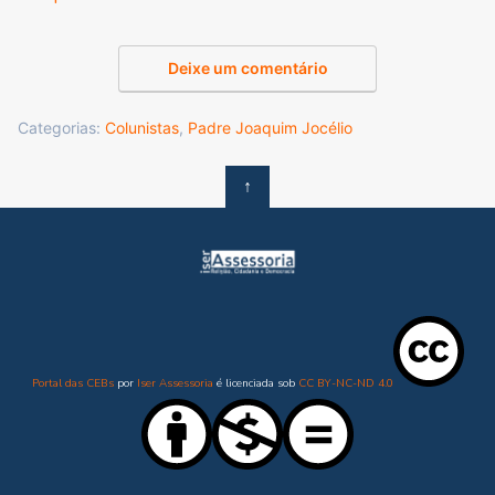
Deixe um comentário
Categorias:
Colunistas
,
Padre Joaquim Jocélio
↑
Portal das CEBs
por
Iser Assessoria
é licenciada sob
CC BY-NC-ND 4.0