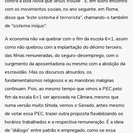
contra a Boa Nova que Jesus trouxe”
. E, em outro encontro
com os movimentos sociais, no ano seguinte, em Roma,
disse que
“este sistema é terrorista”
, chamando-o também
de
“sistema iníquo”
.
A economia não vai quebrar com o fim da escola 6×1, assim
como não quebrou com a implantação do décimo terceiro,
das férias remuneradas, do seguro-desemprego, com o
surgimento da aposentadoria ou mesmo com a abolição da
escravidão. Mas os discursos absurdos, os
fundamentalismos religiosos e as manobras malignas
continuam. Pois, ao mesmo tempo que vimos a PEC pelo
fim da escala 6×1 ser aprovada na Câmara, mesmo que
numa versão muito tímida, vemos o Senado, antes mesmo
de votar essa PEC, trazer outra proposta flexibilizando os
horários trabalhados e a respectiva remuneração. É a ideia
de “diálogo” entre patrão e empregado, como se essa