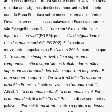
artimanhas dessa estrutura social e econômica. Vale a pena
recordar aqui algumas denúncias importantes feitas pelo
querido Papa Francisco sobre nosso sistema econômico.
Deveriam ser nossas essas palavras de Francisco, porque
são Evangelho puro:
“o sistema social e econômico é
injusto na sua raiz”
(EG 59); por isso
“a desigualdade é a
raiz dos males sociais”
(EG 202). E, falando aos
movimentos populares na Bolívia em 2015, expressou que
“este sistema é insuportável: não o suportam os
camponeses, não o suportam os trabalhadores, não o
suportam as comunidades, não o suportam os povos… E
nem sequer o suporta a Terra, a irmã Mãe Terra, como
dizia São Francisco”;
nele se vive uma
“ditadura sutil”
.
Afinal,
“esta economia mata. Esta economia exclui. Esta
economia destrói a Mãe Terra”
. Por isso disse sem meias-
palavras:
“Este sistema atenta contra o projeto de Jesus,