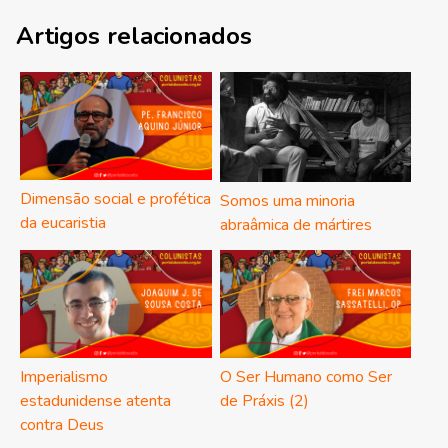
Artigos relacionados
Dimensão social e profética
Somos uma minoria
da eucaristia
abraâmica de mártires
Imperialismo
O Ser Humano como Ser
estadunidense atenta
de Práxis (2)
contra Deus