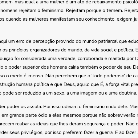
homem, mas igual a uma mulher é um ato de rebaixamento psicológ
s homens rejeitam o feminismo. Rejeitam porque o temem. Rejei
s quando as mulheres manifestam seu conhecimento, exigem just
aqui um erro de percepção provindo do mundo patriarcal que edu
os princípios organizadores do mundo, da vida social e política. 
buição foi considerada uma verdade, corroborada e mantida por 
do o poder superior dos homens cairia também o poder de seu D
sso o medo é imenso. Não percebem que o ‘todo poderoso’ de car
strução humana política e que Deus, aquilo que É, a força vital p
o pode ser reduzido a um sexo, a uma imagem ou a uma doutrina.
er poder os assola. Por isso odeiam o feminismo rindo dele. M
é em grande parte ódio a eles mesmos porque não sobreviverão 
arecem roubar as ideias que lhes deram segurança e poder. Não
rder seus privilégios, por isso preferem fazer a guerra. E ao fazer