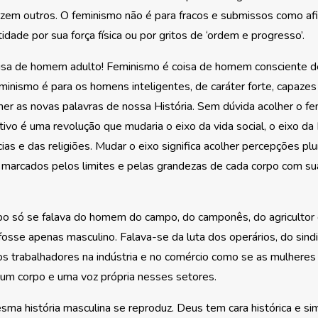
izem outros. O feminismo não é para fracos e submissos como a
idade por sua força física ou por gritos de ‘ordem e progresso’.
isa de homem adulto! Feminismo é coisa de homem consciente d
inismo é para os homens inteligentes, de caráter forte, capazes
her as novas palavras de nossa História. Sem dúvida acolher o 
ivo é uma revolução que mudaria o eixo da vida social, o eixo da 
ias e das religiões. Mudar o eixo significa acolher percepções plur
 marcados pelos limites e pelas grandezas de cada corpo com sua
o só se falava do homem do campo, do camponês, do agricultor
 fosse apenas masculino. Falava-se da luta dos operários, do sind
os trabalhadores na indústria e no comércio como se as mulheres
um corpo e uma voz própria nesses setores.
esma história masculina se reproduz. Deus tem cara histórica e si