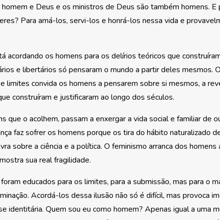
 homem e Deus e os ministros de Deus são também homens. E 
res? Para amá-los, servi-los e honrá-los nessa vida e provavel
á acordando os homens para os delírios teóricos que construír
ários e libertários só pensaram o mundo a partir deles mesmos.
 e limites convida os homens a pensarem sobre si mesmos, a re
ue construíram e justificaram ao longo dos séculos.
s que o acolhem, passam a enxergar a vida social e familiar de o
nça faz sofrer os homens porque os tira do hábito naturalizado d
lavra sobre a ciência e a política. O feminismo arranca dos homens
ostra sua real fragilidade.
oram educados para os limites, para a submissão, mas para o m
inação. Acordá-los dessa ilusão não só é difícil, mas provoca i
rise identitária. Quem sou eu como homem? Apenas igual a uma 