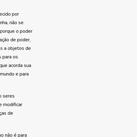
ecido por
nha, não se
 porque o poder
ação de poder,
es a objetos de
 para os
que acorda sua
o mundo e para
o seres
e modificar
iças de
o não é para