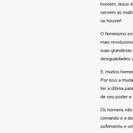
homem, Jesus é
servem as mulhe
se houver!
O feminismo est
mais revolucion
suas grandezas
desigualdades q
E, muitos homen
Por isso a muda
ter a última pa
de seu poder e m
Os homens não f
comando e a dom
sofrimento e c