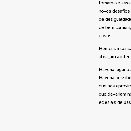
tornam-se assas
novos desafios 
de desigualdade
de bem comum, 
povos.
Homens insensat
abraçam a inter
Haveria lugar p
Haveria possibi
que nos aproxim
que deveriam no
eclesiais de bas