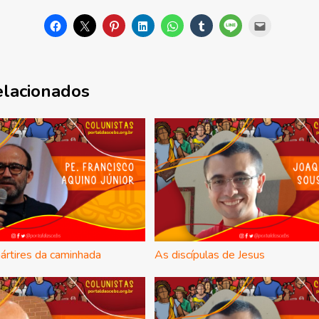
elacionados
ártires da caminhada
As discípulas de Jesus