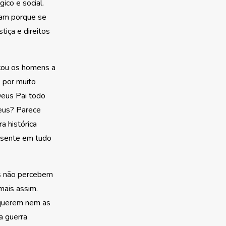
ico e social.
tam porque se
iça e direitos
cou os homens a
E por muito
Deus Pai todo
eus? Parece
a histórica
resente em tudo
as não percebem
mais assim.
 querem nem as
 a guerra