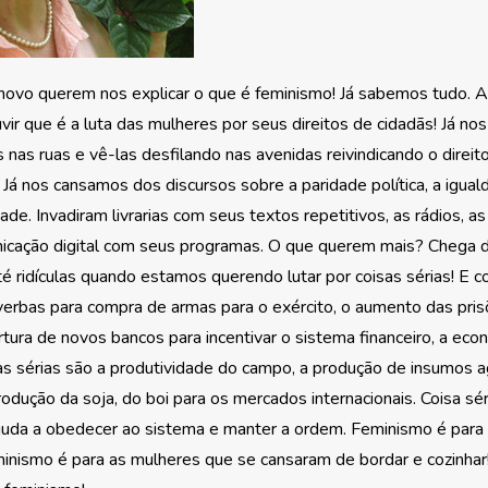
novo querem nos explicar o que é feminismo! Já sabemos tudo. A
ir que é a luta das mulheres por seus direitos de cidadãs! Já n
s nas ruas e vê-las desfilando nas avenidas reivindicando o direi
Já nos cansamos dos discursos sobre a paridade política, a iguald
ade. Invadiram livrarias com seus textos repetitivos, as rádios, as
icação digital com seus programas. O que querem mais? Chega d
té ridículas quando estamos querendo lutar por coisas sérias! E c
verbas para compra de armas para o exército, o aumento das pris
rtura de novos bancos para incentivar o sistema financeiro, a eco
isas sérias são a produtividade do campo, a produção de insumos a
rodução da soja, do boi para os mercados internacionais. Coisa sé
juda a obedecer ao sistema e manter a ordem. Feminismo é par
minismo é para as mulheres que se cansaram de bordar e cozinha