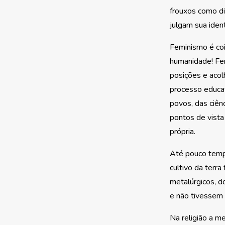
frouxos como d
julgam sua ident
Feminismo é co
humanidade! Fem
posições e acol
processo educat
povos, das ciênc
pontos de vista
própria.
Até pouco temp
cultivo da terra
metalúrgicos, d
e não tivessem 
Na religião a m