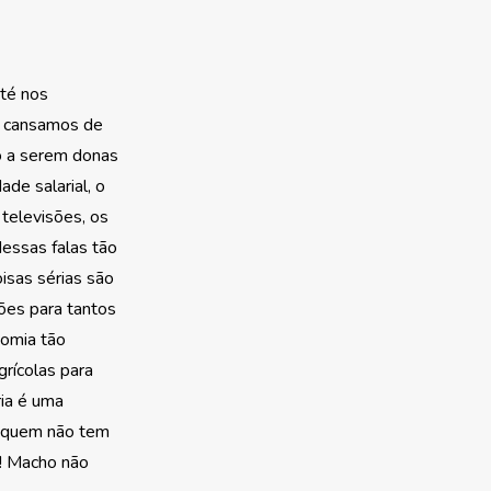
té nos
os cansamos de
to a serem donas
ade salarial, o
 televisões, os
essas falas tão
oisas sérias são
ões para tantos
nomia tão
grícolas para
ria é uma
a quem não tem
r! Macho não