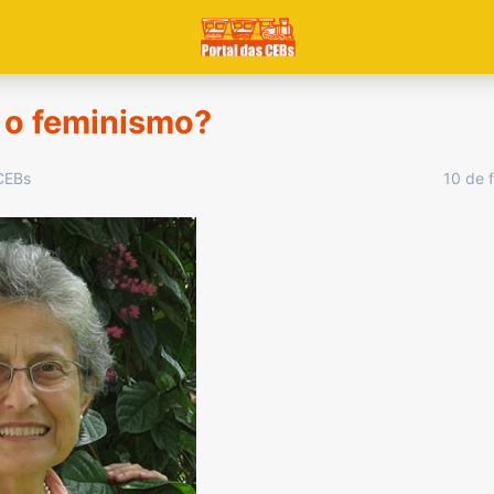
 o feminismo?
10 de 
 CEBs