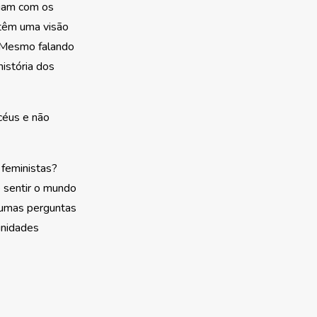
liam com os
ntêm uma visão
. Mesmo falando
istória dos
céus e não
 feministas?
 sentir o mundo
gumas perguntas
unidades