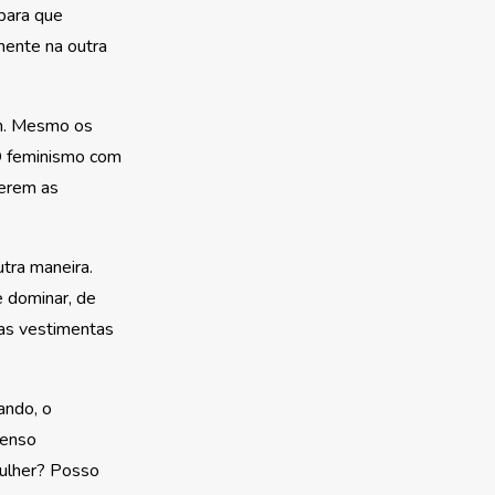
para que
mente na outra
am. Mesmo os
 O feminismo com
verem as
utra maneira.
e dominar, de
 as vestimentas
ando, o
menso
mulher? Posso