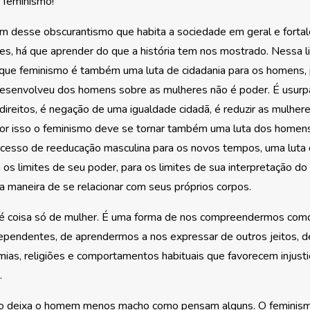
 feminismo!
m desse obscurantismo que habita a sociedade em geral e fortal
s, há que aprender do que a história tem nos mostrado. Nessa li
que feminismo é também uma luta de cidadania para os homens,
desenvolveu dos homens sobre as mulheres não é poder. É usurp
direitos, é negação de uma igualdade cidadã, é reduzir as mulher
or isso o feminismo deve se tornar também uma luta dos homens
cesso de reeducação masculina para os novos tempos, uma luta 
a os limites de seu poder, para os limites de sua interpretação d
ua maneira de se relacionar com seus próprios corpos.
é coisa só de mulher. É uma forma de nos compreendermos com
pendentes, de aprendermos a nos expressar de outros jeitos, d
omias, religiões e comportamentos habituais que favorecem injust
.
o deixa o homem menos macho como pensam alguns. O feminism