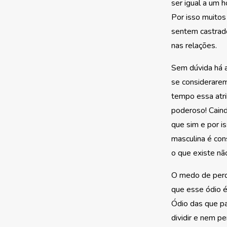
ser igual a um 
Por isso muito
sentem castrado
nas relações.
Sem dúvida há 
se considerarem 
tempo essa atri
poderoso! Cain
que sim e por i
masculina é con
o que existe nã
O medo de perd
que esse ódio 
Ódio das que p
dividir e nem pe