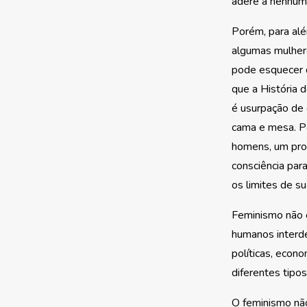
adere a nenhum
Porém, para alé
algumas mulhere
pode esquecer 
que a História 
é usurpação de 
cama e mesa. P
homens, um pro
consciência par
os limites de s
Feminismo não 
humanos interde
políticas, econ
diferentes tipos
O feminismo nã