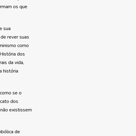
firmam os que
e sua
 de rever suas
feminismo como
História dos
ais da vida,
 história
 como se o
icato dos
 não existissem
mbólica de