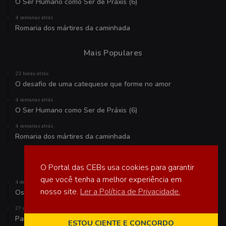
O Ser Humano como Ser de Práxis (6)
4 semanas atrás
Romaria dos mártires da caminhada
Mais Populares
23 horas atrás
O desafio de uma catequese que forme no amor
4 semanas atrás
O Ser Humano como Ser de Práxis (6)
4 semanas atrás
Romaria dos mártires da caminhada
Veja também
O Portal das CEBs usa cookies para garantir
que você tenha a melhor experiência em
4 de agosto de 2023
nosso site.
Ler a Política de Privacidade.
Os últimos dos últimos
27 de setembro de 2017
Para Francisco: os pobres carregam a esperança e farão a
ESTOU CIENTE E CONCORDO