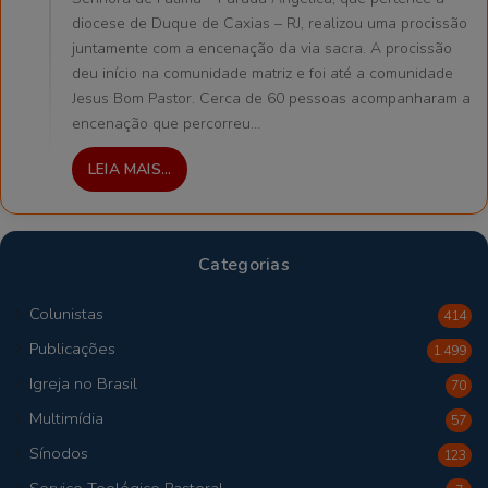
diocese de Duque de Caxias – RJ, realizou uma procissão
juntamente com a encenação da via sacra. A procissão
deu início na comunidade matriz e foi até a comunidade
Jesus Bom Pastor. Cerca de 60 pessoas acompanharam a
encenação que percorreu…
LEIA MAIS...
Categorias
Colunistas
414
Publicações
1.499
Igreja no Brasil
70
Multimídia
57
Sínodos
123
Serviço Teológico Pastoral