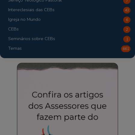
7
Intereclesiais das CEBs
43
Igreja no Mundo
6
CEBs
2
Seminários sobre CEBs
1
Temas
661