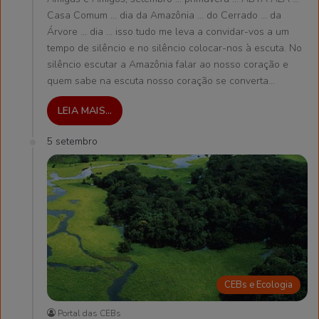
Casa Comum … dia da Amazônia … do Cerrado … da
Árvore … dia … isso tudo me leva a convidar-vos a um
tempo de silêncio e no silêncio colocar-nos à escuta. No
silêncio escutar a Amazônia falar ao nosso coração e
quem sabe na escuta nosso coração se converta…
LEIA MAIS...
5 setembro
CEBs e Ecologia
Portal das CEBs