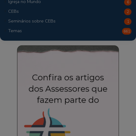
Igreja no Mundo
6
CEBs
2
Seminários sobre CEBs
1
Temas
661