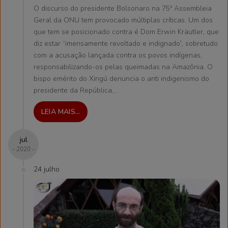
O discurso do presidente Bolsonaro na 75ª Assembleia
Geral da ONU tem provocado múltiplas críticas. Um dos
que tem se posicionado contra é Dom Erwin Kräutler, que
diz estar “imensamente revoltado e indignado”, sobretudo
com a acusação lançada contra os povos indígenas,
responsabilizando-os pelas queimadas na Amazônia. O
bispo emérito do Xingú denuncia o anti indigenismo do
presidente da República,…
LEIA MAIS...
jul
- 2020 -
24 julho