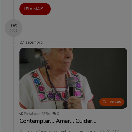
LEIA MAIS...
set
- 2021 -
27 setembro
Colunistas
Portal das CEBs
0
Contemplar… Amar… Cuidar…
Amigas e Amigos, setembro … primavera … ABYA ALA …