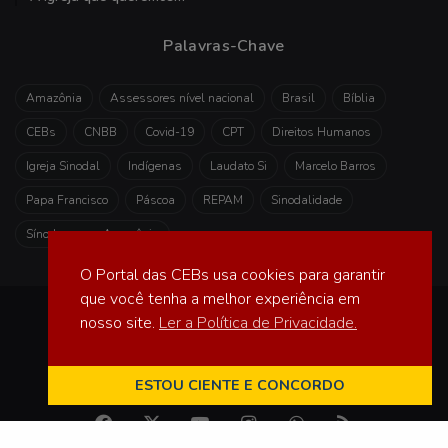
Palavras-Chave
Amazônia
Assessores nível nacional
Brasil
Bíblia
CEBs
CNBB
Covid-19
CPT
Direitos Humanos
Igreja Sinodal
Indígenas
Laudato Si
Marcelo Barros
Papa Francisco
Páscoa
REPAM
Sinodalidade
Sínodo para a Amazônia
O Portal das CEBs usa cookies para garantir
que você tenha a melhor experiência em
Portal das CEBs
por
Iser Assessoria
é licenciada sob
nosso site.
Ler a Política de Privacidade.
CC BY-NC-ND 4.0
Início
Sobre
Equipe
Compre agora!
ESTOU CIENTE E CONCORDO
Facebook
X
YouTube
Instagram
WhatsApp
RSS