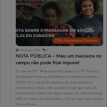
CEBs e Movimentos Populares
Portal das CEBs
0
NOTA PÚBLICA – Mais um massacre no
campo não pode ficar impune!
Do site da CPT. #MassacresNoCampo | A CPT Pará e a
Sociedade Paraense de Defesa dos Direitos Humanos –
SDDH, com o apoio de dezenas de organizações e
movimentos sociais, vêm a público exigir que mais um
massacre no campo não fique impune. No último domingo
(09), os corpos de José Gomes, o Zé do Lago, sua esposa
Márcia Nunes…