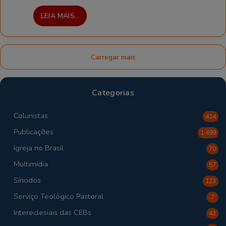
LEIA MAIS...
Carregar mais
Categorias
Colunistas
414
Publicações
1.499
Igreja no Brasil
70
Multimídia
57
Sínodos
123
Serviço Teológico Pastoral
7
Intereclesiais das CEBs
43