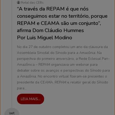
Portal das CEBs
“A través da REPAM é que nós
conseguimos estar no território, porque
REPAM e CEAMA são um conjunto”,
afirma Dom Cláudio Hummes
Por Luis Miguel Modino
No dia 27 de outubro completou um ano da clausura da
Assembleia Sinodal do Sínodo para a Amazônia. Na
perspectiva do primeiro aniversário, a Rede Eclesial Pan-
Amazônica – REPAM organizava um webinar para
debater sobre os avanços e perspectivas do Sínodo para
a Amazônia. No encontro virtual fizeram-se presentes o
presidente da CEAMA, REPAM e relator geral do Sínodo
para…
LEIA MAIS...
set