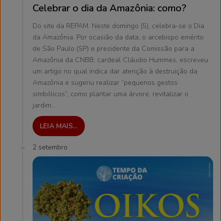
Celebrar o dia da Amazônia: como?
Do site da REPAM. Neste domingo (5), celebra-se o Dia
da Amazônia. Por ocasião da data, o arcebispo emérito
de São Paulo (SP) e presidente da Comissão para a
Amazônia da CNBB, cardeal Cláudio Hummes, escreveu
um artigo no qual indica dar atenção à destruição da
Amazônia e sugeriu realizar “pequenos gestos
simbólicos”, como plantar uma árvore, revitalizar o
jardim…
LEIA MAIS...
2 setembro