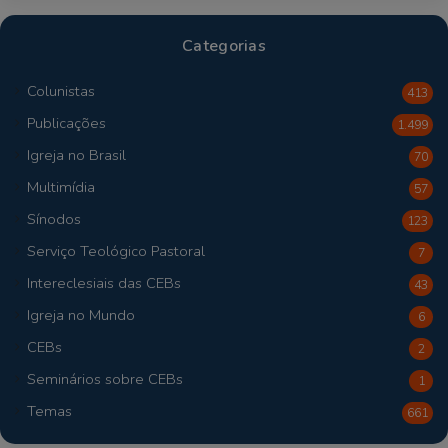
Categorias
Colunistas
413
Publicações
1.499
Igreja no Brasil
70
Multimídia
57
Sínodos
123
Serviço Teológico Pastoral
7
Intereclesiais das CEBs
43
Igreja no Mundo
6
CEBs
2
Seminários sobre CEBs
1
Temas
661