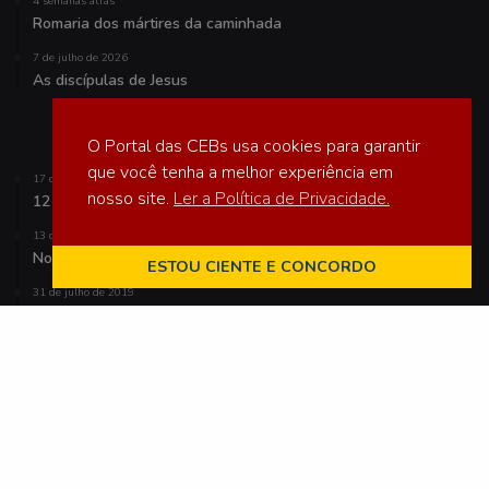
4 semanas atrás
Romaria dos mártires da caminhada
7 de julho de 2026
As discípulas de Jesus
Veja também
O Portal das CEBs usa cookies para garantir
que você tenha a melhor experiência em
17 de março de 2025
nosso site.
Ler a Política de Privacidade.
12 anos de Francisco
13 de agosto de 2018
Novos caminhos para uma Igreja com rosto amazônico
ESTOU CIENTE E CONCORDO
31 de julho de 2019
XIV Encontro das Comunidades Eclesiais de Base (CEBs) de
Taiobeiras, norte de Minas Gerais
Palavras-Chave
Amazônia
Assessores nível nacional
Brasil
Bíblia
CEBs
CNBB
Covid-19
CPT
Direitos Humanos