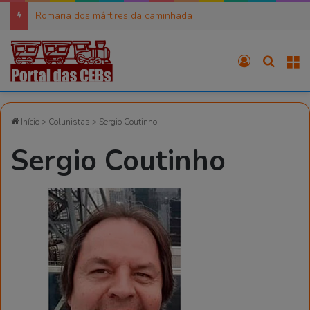
Romaria dos mártires da caminhada
Entrar
Procura
M
Início
>
Colunistas
>
Sergio Coutinho
Sergio Coutinho