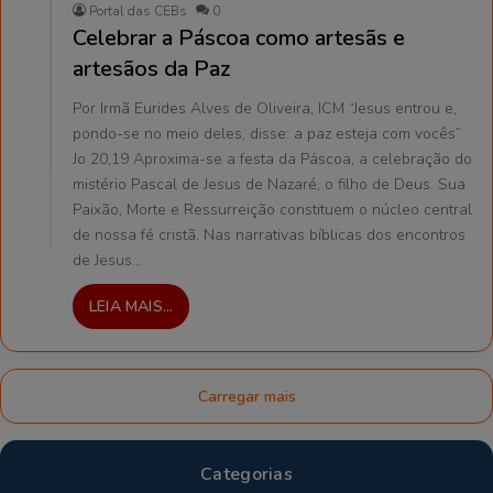
Portal das CEBs
0
Celebrar a Páscoa como artesãs e
artesãos da Paz
Por Irmã Eurides Alves de Oliveira, ICM “Jesus entrou e,
pondo-se no meio deles, disse: a paz esteja com vocês”
Jo 20,19 Aproxima-se a festa da Páscoa, a celebração do
mistério Pascal de Jesus de Nazaré, o filho de Deus. Sua
Paixão, Morte e Ressurreição constituem o núcleo central
de nossa fé cristã. Nas narrativas bíblicas dos encontros
de Jesus…
LEIA MAIS...
Carregar mais
Categorias