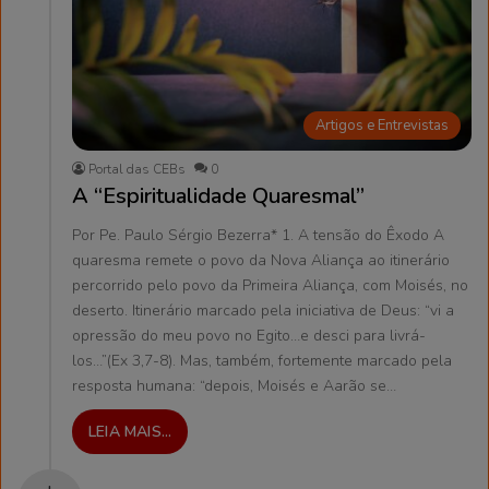
Artigos e Entrevistas
Portal das CEBs
0
A “Espiritualidade Quaresmal”
Por Pe. Paulo Sérgio Bezerra* 1. A tensão do Êxodo A
quaresma remete o povo da Nova Aliança ao itinerário
percorrido pelo povo da Primeira Aliança, com Moisés, no
deserto. Itinerário marcado pela iniciativa de Deus: “vi a
opressão do meu povo no Egito…e desci para livrá-
los…”(Ex 3,7-8). Mas, também, fortemente marcado pela
resposta humana: “depois, Moisés e Aarão se…
LEIA MAIS...