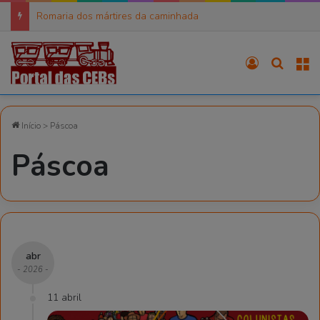
Romaria dos mártires da caminhada
Entrar
Procura
M
Início
>
Páscoa
Páscoa
abr
- 2026 -
11 abril