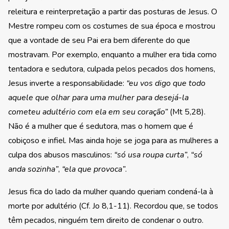
releitura e reinterpretação a partir das posturas de Jesus. O
Mestre rompeu com os costumes de sua época e mostrou
que a vontade de seu Pai era bem diferente do que
mostravam. Por exemplo, enquanto a mulher era tida como
tentadora e sedutora, culpada pelos pecados dos homens,
Jesus inverte a responsabilidade:
“eu vos digo que todo
aquele que olhar para uma mulher para desejá-la
cometeu adultério com ela em seu coração”
(Mt 5,28).
Não é a mulher que é sedutora, mas o homem que é
cobiçoso e infiel. Mas ainda hoje se joga para as mulheres a
culpa dos abusos masculinos:
“só usa roupa curta”
,
“só
anda sozinha”
,
“ela que provoca”
.
Jesus fica do lado da mulher quando queriam condená-la à
morte por adultério (Cf. Jo 8,1-11). Recordou que, se todos
têm pecados, ninguém tem direito de condenar o outro.