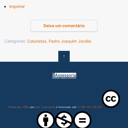
Imprimir
Deixe um comentário
Categorias:
Colunistas
,
Padre Joaquim Jocélio
↑
Portal das CEBs
por
Iser Assessoria
é licenciada sob
CC BY-NC-ND 4.0