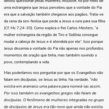
deixou questionar pelas mulheres; inclusive, foi por meio de
uma estrangeira que Jesus percebeu que a vontade do Pai
era que a salvação também chegasse aos pagãos. Trata-se
da cena da siro-fenícia que pede a Jesus a cura para sua filha
(Cf. Mc 7,24-30). Como explica o frei Carlos Mesters, “a
mulher estrangeira da região de Tiro e Sidônia consegue
mudar a cabeça de Jesus e é atendida por ele”. Isso porque
Jesus discernia a vontade do Pai não apenas nos profundos
momentos de oração que tinha, mas também ouvindo o
povo, contemplando a vida.
Mas poderíamos nos perguntar por que os Evangelhos não
falam em discípulas, se Jesus as tinha. Na verdade,
“não
existia em aramaico uma palavra para nomeá-las assim.
Por isso também os evangelhos gregos não falam de
discípulas. O fenômeno de mulheres integradas no grupo
de discípulos de Jesus era tão novo que ainda não existia