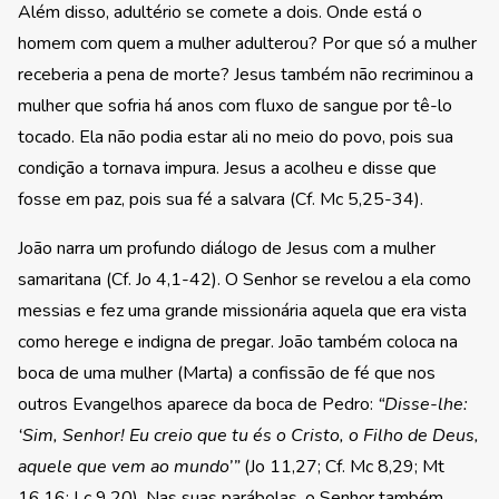
Além disso, adultério se comete a dois. Onde está o
homem com quem a mulher adulterou? Por que só a mulher
receberia a pena de morte? Jesus também não recriminou a
mulher que sofria há anos com fluxo de sangue por tê-lo
tocado. Ela não podia estar ali no meio do povo, pois sua
condição a tornava impura. Jesus a acolheu e disse que
fosse em paz, pois sua fé a salvara (Cf. Mc 5,25-34).
João narra um profundo diálogo de Jesus com a mulher
samaritana (Cf. Jo 4,1-42). O Senhor se revelou a ela como
messias e fez uma grande missionária aquela que era vista
como herege e indigna de pregar. João também coloca na
boca de uma mulher (Marta) a confissão de fé que nos
outros Evangelhos aparece da boca de Pedro:
“Disse-lhe:
‘Sim, Senhor! Eu creio que tu és o Cristo, o Filho de Deus,
aquele que vem ao mundo’”
(Jo 11,27; Cf. Mc 8,29; Mt
16,16; Lc 9,20). Nas suas parábolas, o Senhor também