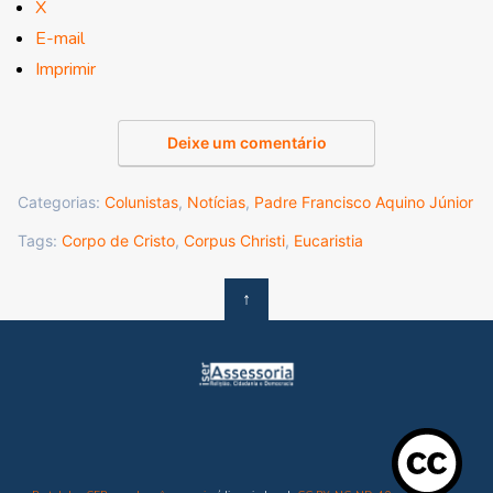
X
E-mail
Imprimir
Deixe um comentário
Categorias:
Colunistas
,
Notícias
,
Padre Francisco Aquino Júnior
Tags:
Corpo de Cristo
,
Corpus Christi
,
Eucaristia
↑