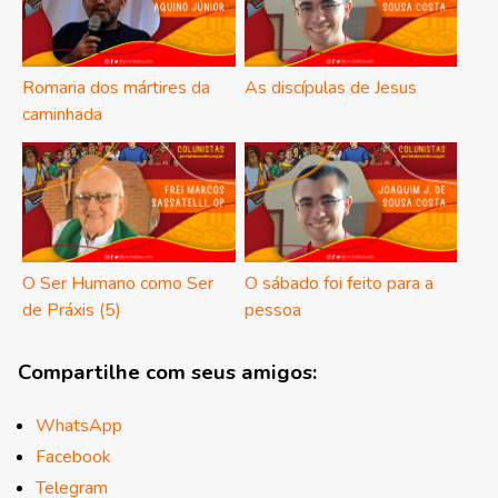
Romaria dos mártires da
As discípulas de Jesus
caminhada
O Ser Humano como Ser
O sábado foi feito para a
de Práxis (5)
pessoa
Compartilhe com seus amigos:
WhatsApp
Facebook
Telegram