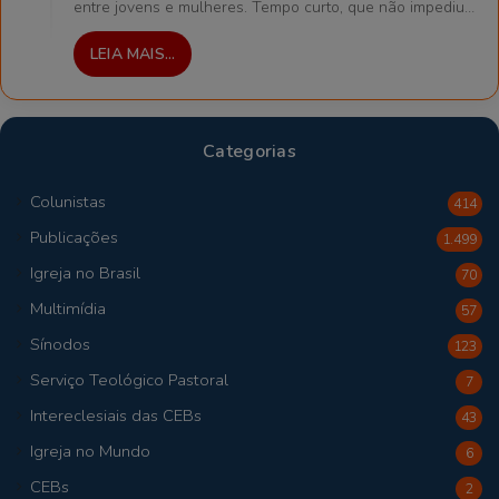
entre jovens e mulheres. Tempo curto, que não impediu…
LEIA MAIS...
Categorias
Colunistas
414
Publicações
1.499
Igreja no Brasil
70
Multimídia
57
Sínodos
123
Serviço Teológico Pastoral
7
Intereclesiais das CEBs
43
Igreja no Mundo
6
CEBs
2