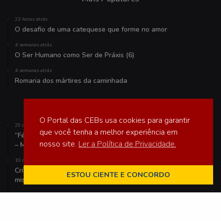
23 horas atrás
O desafio de uma catequese que forme no amor
4 semanas atrás
O Ser Humano como Ser de Práxis (6)
4 semanas atrás
Romaria dos mártires da caminhada
Veja também
O Portal das CEBs usa cookies para garantir
29 de abril de 2022
que você tenha a melhor experiência em
“Fé, esperança e corajoso compromisso com a vida e o Brasil”
nosso site.
Ler a Política de Privacidade.
– Mensagem da CNBB ao Povo Brasileiro
10 de abril de 2017
Crítica às reformas de Temer, CNBB pretende levar o tema a
ESTOU CIENTE E CONCORDO
missas e comunidades
11 de junho de 2022
Vulnerabilidade combina com espiritualidade?