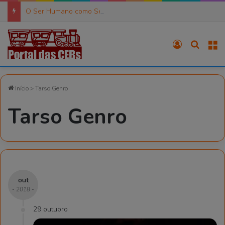
O Ser Humano como Ser de Práxis (6)
Entrar
Procura
M
Início
>
Tarso Genro
Tarso Genro
out
- 2018 -
29 outubro