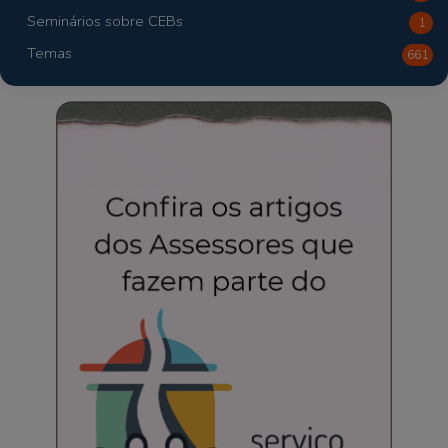
Seminários sobre CEBs
1
Temas
661