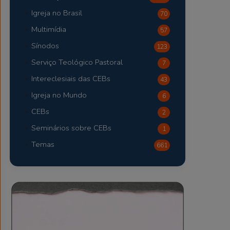
Igreja no Brasil
70
Multimídia
57
Sínodos
123
Serviço Teológico Pastoral
7
Intereclesiais das CEBs
43
Igreja no Mundo
6
CEBs
2
Seminários sobre CEBs
1
Temas
661