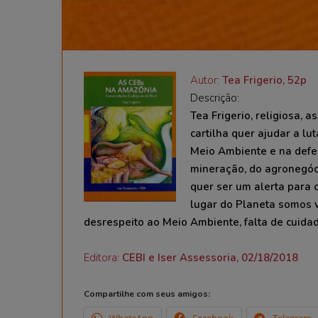
Autor:
Tea Frigerio, 52p
Descrição:
Tea Frigerio, religiosa, 
cartilha quer ajudar a l
Meio Ambiente e na defe
mineração, do agronegóci
quer ser um alerta para
lugar do Planeta somos v
desrespeito ao Meio Ambiente, falta de cuida
Editora:
CEBI e Iser Assessoria, 02/18/2018
Compartilhe com seus amigos:
WhatsApp
Facebook
Telegram