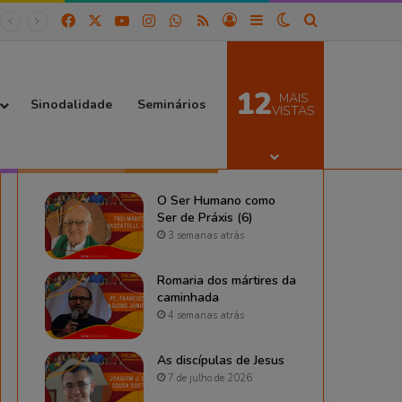
Facebook
X
YouTube
Instagram
WhatsApp
RSS
Entrar
Barra Lateral
Switch skin
Procurar por
12
MAIS
Sinodalidade
Seminários
VISTAS
De Portal das CEBs
O Ser Humano como
Ser de Práxis (6)
3 semanas atrás
Romaria dos mártires da
caminhada
4 semanas atrás
As discípulas de Jesus
7 de julho de 2026