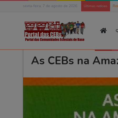
sexta-feira, 7 de agosto de 2026
Ro
Últimas notícias
Página
Q
Início
>
Publicação
>
Livros e Cartilhas
>
As CEBs na Ama
As CEBs na Ama