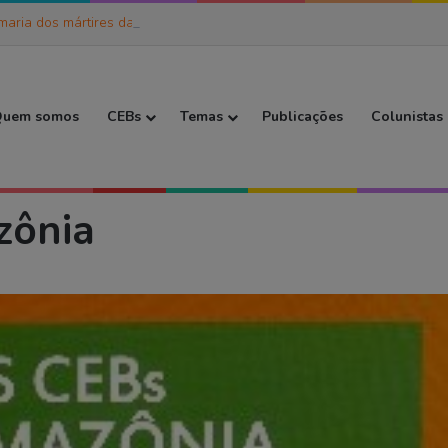
maria dos mártires da caminhada
 Inicial
uem somos
CEBs
Temas
Publicações
Colunistas
zônia
zônia