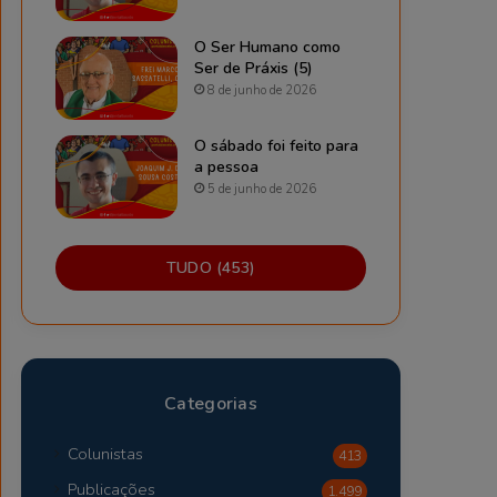
O Ser Humano como
Ser de Práxis (5)
8 de junho de 2026
O sábado foi feito para
a pessoa
5 de junho de 2026
TUDO (453)
Categorias
Colunistas
413
Publicações
1.499