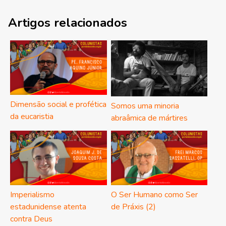
Artigos relacionados
Dimensão social e profética
Somos uma minoria
da eucaristia
abraâmica de mártires
Imperialismo
O Ser Humano como Ser
estadunidense atenta
de Práxis (2)
contra Deus