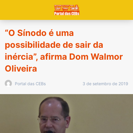
“O Sínodo é uma
possibilidade de sair da
inércia”, afirma Dom Walmor
Oliveira
3 de setembro de 2019
Portal das CEBs