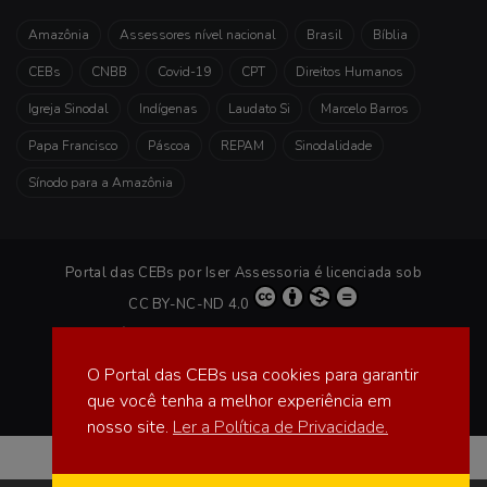
Amazônia
Assessores nível nacional
Brasil
Bíblia
CEBs
CNBB
Covid-19
CPT
Direitos Humanos
Igreja Sinodal
Indígenas
Laudato Si
Marcelo Barros
Papa Francisco
Páscoa
REPAM
Sinodalidade
Sínodo para a Amazônia
Portal das CEBs
por
Iser Assessoria
é licenciada sob
CC BY-NC-ND 4.0
Início
Sobre
Equipe
Compre agora!
O Portal das CEBs usa cookies para garantir
Facebook
X
YouTube
Instagram
WhatsApp
RSS
que você tenha a melhor experiência em
nosso site.
Ler a Política de Privacidade.