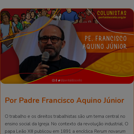
e-
mail
Por Padre Francisco Aquino Júnior
O trabalho e os direitos trabalhistas são um tema central no
ensino social da Igreja. No contexto da revolução industrial, O
papa Leão XIII publicou em 1891 a encíclica
Rerum novarum