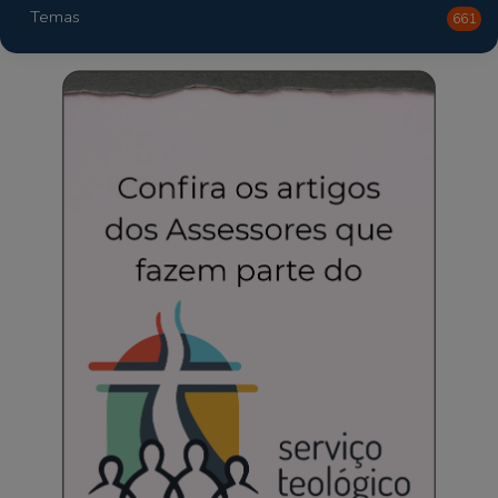
Temas
661