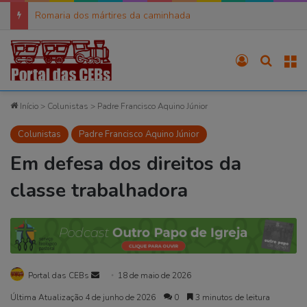
Romaria dos mártires da caminhada
Entrar
Procura
M
Início
>
Colunistas
>
Padre Francisco Aquino Júnior
Colunistas
Padre Francisco Aquino Júnior
Em defesa dos direitos da
classe trabalhadora
Mande
Portal das CEBs
18 de maio de 2026
um
Última Atualização 4 de junho de 2026
0
3 minutos de leitura