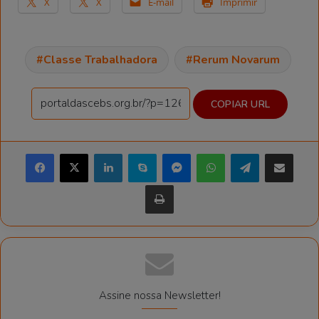
X
X
E-mail
Imprimir
Classe Trabalhadora
Rerum Novarum
COPIAR URL
Facebook
X
Linkedin
Skype
Messenger
WhatsApp
Telegram
Compartilhar via e-mail
Imprimir
Assine nossa Newsletter!