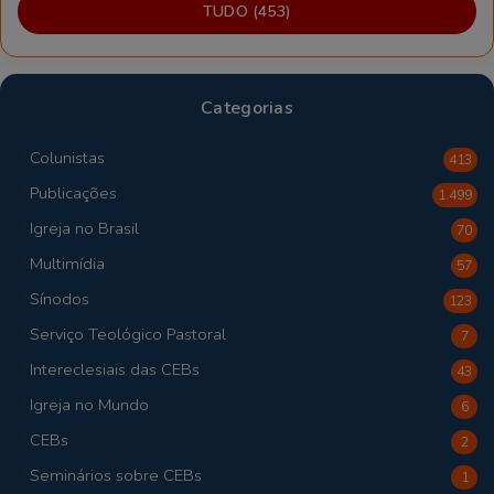
TUDO (453)
Categorias
Colunistas
413
Publicações
1.499
Igreja no Brasil
70
Multimídia
57
Sínodos
123
Serviço Teológico Pastoral
7
Intereclesiais das CEBs
43
Igreja no Mundo
6
CEBs
2
Seminários sobre CEBs
1