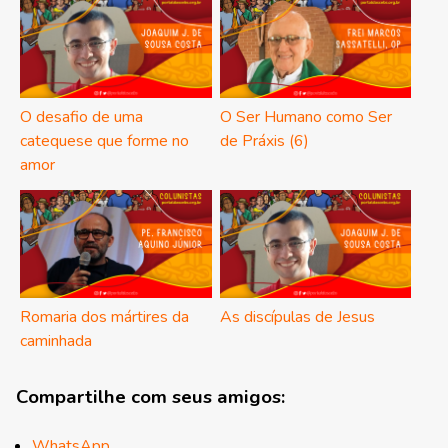
O desafio de uma
O Ser Humano como Ser
catequese que forme no
de Práxis (6)
amor
Romaria dos mártires da
As discípulas de Jesus
caminhada
Compartilhe com seus amigos:
WhatsApp