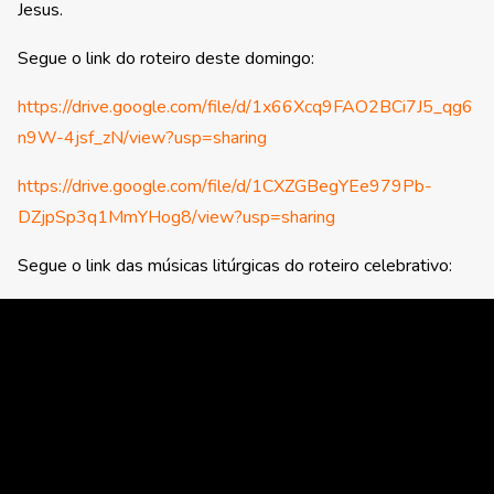
Jesus.
Segue o link do roteiro deste domingo:
https://drive.google.com/file/d/1x66Xcq9FAO2BCi7J5_qg6
n9W-4jsf_zN/view?usp=sharing
https://drive.google.com/file/d/1CXZGBegYEe979Pb-
DZjpSp3q1MmYHog8/view?usp=sharing
Segue o link das músicas litúrgicas do roteiro celebrativo: