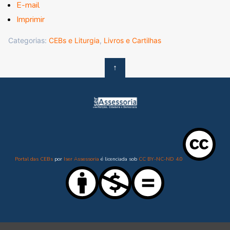
E-mail
Imprimir
Categorias:
CEBs e Liturgia
,
Livros e Cartilhas
↑
Portal das CEBs
por
Iser Assessoria
é licenciada sob
CC BY-NC-ND 4.0