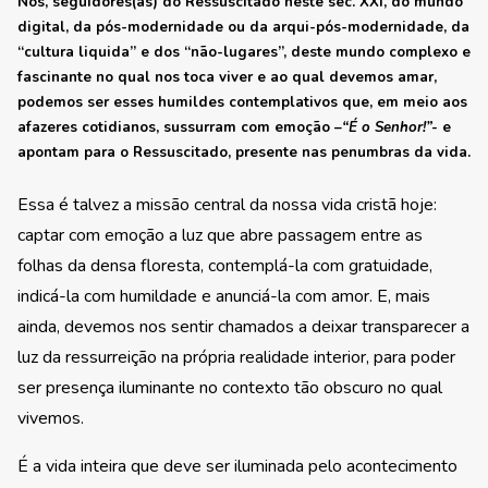
Nós, seguidores(as) do Ressuscitado neste séc. XXI, do mundo
digital, da pós-modernidade ou da arqui-pós-modernidade, da
“cultura liquida” e dos “não-lugares”, deste mundo complexo e
fascinante no qual nos toca viver e ao qual devemos amar,
podemos ser esses humildes contemplativos que, em meio aos
afazeres cotidianos, sussurram com emoção –
“É o Senhor!”-
e
apontam para o Ressuscitado, presente nas penumbras da vida.
Essa é talvez a missão central da nossa vida cristã hoje:
captar com emoção a luz que abre passagem entre as
folhas da densa floresta, contemplá-la com gratuidade,
indicá-la com humildade e anunciá-la com amor. E, mais
ainda, devemos nos sentir chamados a deixar transparecer a
luz da ressurreição na própria realidade interior, para poder
ser presença iluminante no contexto tão obscuro no qual
vivemos.
É a vida inteira que deve ser iluminada pelo acontecimento