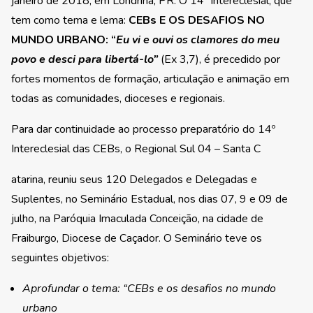
janeiro de 2018, em Londrina, PR. O 14º Intereclesial, que
tem como tema e lema:
CEBs E OS DESAFIOS NO
MUNDO URBANO: “
Eu vi e ouvi os clamores do meu
povo e desci para libertá-lo”
(Ex 3,7), é precedido por
fortes momentos de formação, articulação e animação em
todas as comunidades, dioceses e regionais.
Para dar continuidade ao processo preparatório do 14º
Intereclesial das CEBs, o Regional Sul 04 – Santa C
atarina, reuniu seus 120 Delegados e Delegadas e
Suplentes, no Seminário Estadual, nos dias 07, 9 e 09 de
julho, na Paróquia Imaculada Conceição, na cidade de
Fraiburgo, Diocese de Caçador. O Seminário teve os
seguintes objetivos:
Aprofundar o tema: “CEBs
e os desafios no mundo
urbano