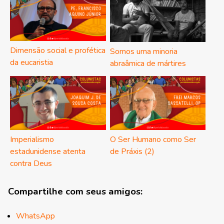
Dimensão social e profética
Somos uma minoria
da eucaristia
abraâmica de mártires
Imperialismo
O Ser Humano como Ser
estadunidense atenta
de Práxis (2)
contra Deus
Compartilhe com seus amigos:
WhatsApp