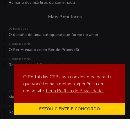
Romaria dos mártires da caminhada
Mais Populares
10 horas atrás
O desafio de uma catequese que forme no amor
3 semanas atrás
O Ser Humano como Ser de Práxis (6)
4 semanas atrás
Romaria dos mártires da caminhada
O Portal das CEBs usa cookies para garantir
Veja também
que você tenha a melhor experiência em
nosso site.
Ler a Política de Privacidade.
26 de outubro de 2018
Mensagem ao Povo de Deus
15 de maio de 2021
ESTOU CIENTE E CONCORDO
Roteiros celebrativos – domingo da Ascensão do Senhor
5 de junho de 2019
Igrejas celebram Semana de Oração pela Unidade Cristã