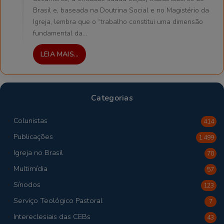
Brasil e, baseada na Doutrina Social e no Magistério da
Igreja, lembra que o “trabalho constitui uma dimensão
fundamental da…
LEIA MAIS...
Categorias
Colunistas
414
Publicações
1.499
Igreja no Brasil
70
Multimídia
57
Sínodos
123
Serviço Teológico Pastoral
7
Intereclesiais das CEBs
43