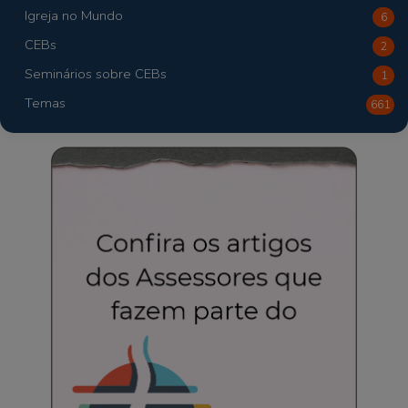
Igreja no Mundo
6
CEBs
2
Seminários sobre CEBs
1
Temas
661