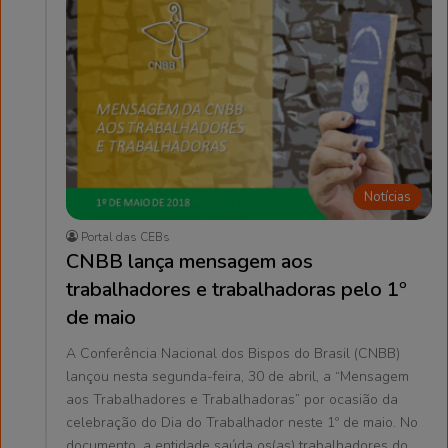
Notícias
Portal das CEBs
CNBB lança mensagem aos
trabalhadores e trabalhadoras pelo 1º
de maio
A Conferência Nacional dos Bispos do Brasil (CNBB)
lançou nesta segunda-feira, 30 de abril, a “Mensagem
aos Trabalhadores e Trabalhadoras” por ocasião da
celebração do Dia do Trabalhador neste 1º de maio. No
documento, a entidade saúda os(as) trabalhadores do