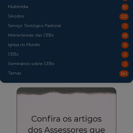
Multimídia
57
Sínodos
123
Serviço Teológico Pastoral
7
Intereclesiais das CEBs
43
Igreja no Mundo
6
CEBs
2
Seminários sobre CEBs
1
Temas
661