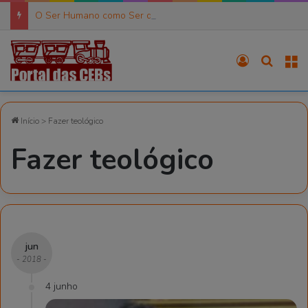
O Ser Humano como Ser de Práxis (6)
Entrar
Procura
M
Início
>
Fazer teológico
Fazer teológico
jun
- 2018 -
4 junho