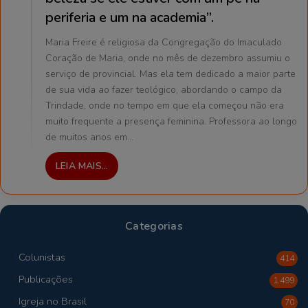
periferia e um na academia”.
Maria Freire é religiosa da Congregação do Imaculado
Coração de Maria, onde no mês de dezembro assumiu o
serviço de provincial. Mas ela tem dedicado a maior parte
de sua vida ao fazer teológico, abordando o campo da
Trindade, onde no tempo em que ela começou não era
muito frequente a presença feminina. Professora ao longo
de muitos anos em…
LEIA MAIS...
Categorias
Colunistas
414
Publicações
1.499
Igreja no Brasil
70