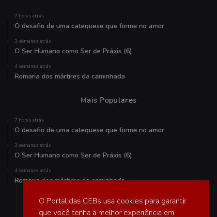
7 horas atrás
O desafio de uma catequese que forme no amor
3 semanas atrás
O Ser Humano como Ser de Práxis (6)
4 semanas atrás
Romaria dos mártires da caminhada
Mais Populares
7 horas atrás
O desafio de uma catequese que forme no amor
3 semanas atrás
O Ser Humano como Ser de Práxis (6)
4 semanas atrás
Romaria dos mártires da caminhada
O Portal das CEBs usa cookies para garantir
Veja também
que você tenha a melhor experiência em