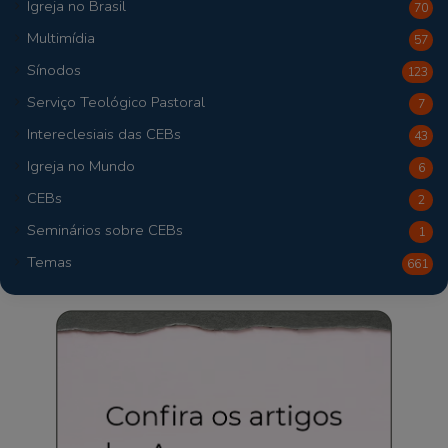
Igreja no Brasil
70
Multimídia
57
Sínodos
123
Serviço Teológico Pastoral
7
Intereclesiais das CEBs
43
Igreja no Mundo
6
CEBs
2
Seminários sobre CEBs
1
Temas
661