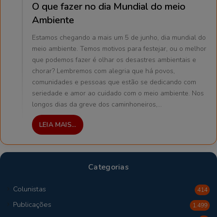
O que fazer no dia Mundial do meio
Ambiente
Estamos chegando a mais um 5 de junho, dia mundial do
meio ambiente. Temos motivos para festejar, ou o melhor
que podemos fazer é olhar os desastres ambientais e
chorar? Lembremos com alegria que há povos,
comunidades e pessoas que estão se dedicando com
seriedade e amor ao cuidado com o meio ambiente. Nos
longos dias da greve dos caminhoneiros,…
LEIA MAIS...
Categorias
Colunistas
414
Publicações
1.499