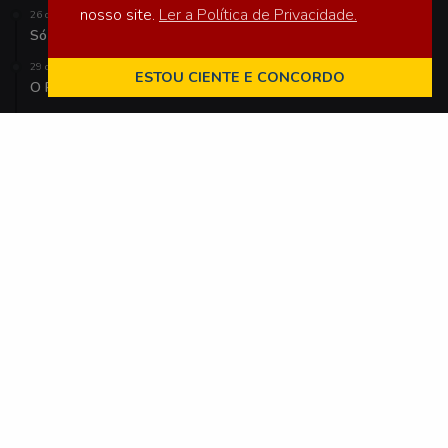
nosso site.
Ler a Política de Privacidade.
26 de setembro de 2018
Só mudança de mentalidade é insuficiente
29 de agosto de 2018
ESTOU CIENTE E CONCORDO
O Poder da Palavra na Política
21 de novembro de 2016
Assembléia anual das CEBs de Cuiabá
Palavras-Chave
Amazônia
Assessores nível nacional
Brasil
Bíblia
CEBs
CNBB
Covid-19
CPT
Direitos Humanos
Igreja Sinodal
Indígenas
Laudato Si
Marcelo Barros
Papa Francisco
Páscoa
REPAM
Sinodalidade
Sínodo para a Amazônia