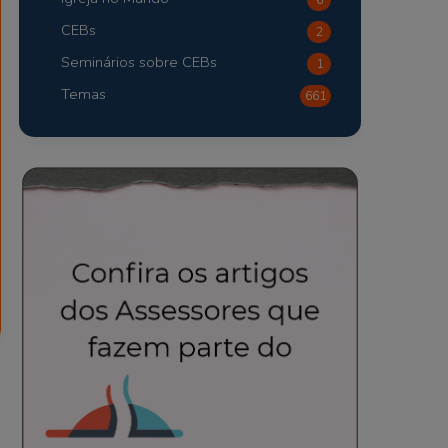
CEBs
2
Seminários sobre CEBs
1
Temas
661