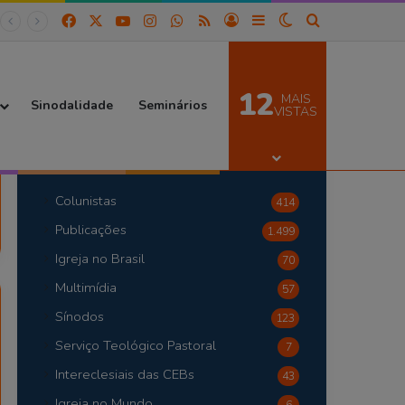
Facebook
X
YouTube
Instagram
WhatsApp
RSS
Entrar
Barra Lateral
Switch skin
Procurar por
12
MAIS
Sinodalidade
Seminários
VISTAS
Categorias
Colunistas
414
Publicações
1.499
Igreja no Brasil
70
Multimídia
57
Sínodos
123
Serviço Teológico Pastoral
7
Intereclesiais das CEBs
43
Igreja no Mundo
6