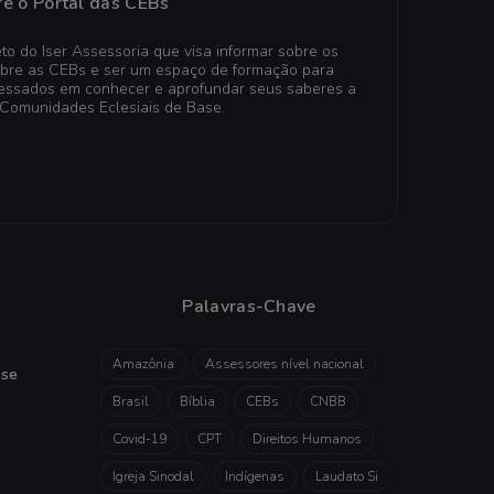
e o Portal das CEBs
to do Iser Assessoria que visa informar sobre os
obre as CEBs e ser um espaço de formação para
teressados em conhecer e aprofundar seus saberes a
 Comunidades Eclesiais de Base.
Palavras-Chave
Amazônia
Assessores nível nacional
sse
Brasil
Bíblia
CEBs
CNBB
Covid-19
CPT
Direitos Humanos
Igreja Sinodal
Indígenas
Laudato Si