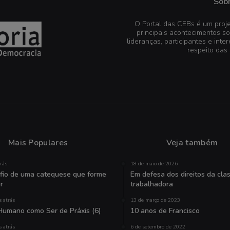
Sobr
O Portal das CEBs é um proje
principais acontecimentos s
lideranças, participantes e in
respeito das
Mais Populares
Veja também
trás
18 de maio de 2026
fio de uma catequese que forme
Em defesa dos direitos da cla
r
trabalhadora
 atrás
13 de março de 2023
Humano como Ser de Práxis (6)
10 anos de Francisco
 atrás
6 de setembro de 2022