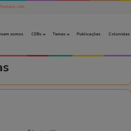
 Humano como Ser de Práxis (6)
 Inicial
uem somos
CEBs
Temas
Publicações
Colunistas
as