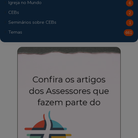
Igreja no Mundo
6
CEBs
2
Seminários sobre CEBs
1
Temas
661