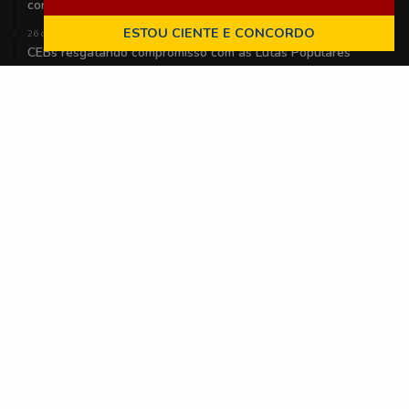
constantes
ESTOU CIENTE E CONCORDO
26 de julho de 2024
CEBs resgatando compromisso com as Lutas Populares
Palavras-Chave
Amazônia
Assessores nível nacional
Brasil
Bíblia
CEBs
CNBB
Covid-19
CPT
Direitos Humanos
Igreja Sinodal
Indígenas
Laudato Si
Marcelo Barros
Papa Francisco
Páscoa
REPAM
Sinodalidade
Sínodo para a Amazônia
Portal das CEBs
por
Iser Assessoria
é licenciada sob
CC BY-NC-ND 4.0