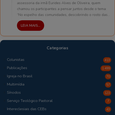
assessoria da irmã Eurides Alves de Oliveira, quem
chamou os participantes a pensar juntos desde o tema:
“No espelho das comunidades, descobrindo o rosto das…
LEIA MAIS...
Categorias
Colunistas
413
Publicações
1.499
Igreja no Brasil
70
Multimídia
57
Sínodos
123
Serviço Teológico Pastoral
7
Intereclesiais das CEBs
43