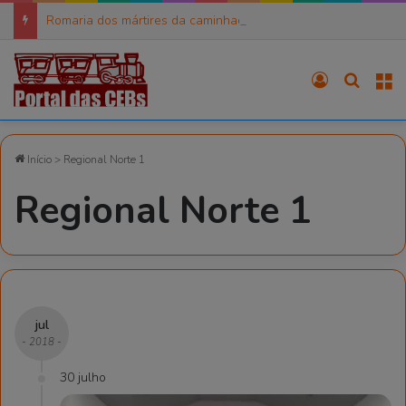
Romaria dos mártires da caminhada
Entrar
Procura
M
Início
>
Regional Norte 1
Regional Norte 1
jul
- 2018 -
30 julho