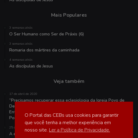
Mais Populares
3 semanas atrás
O Ser Humano como Ser de Práxis (6)
3 semanas atrás
Romaria dos mártires da caminhada
4 semanas atrás
As discípulas de Jesus
Veja também
17 de abril de 2020
“Precisamos recuperar essa eclesiologia da Igreja Povo de
Deus”
Entrevista com Dom Giovane Pereira de Melo
O Portal das CEBs usa cookies para garantir
Por Luis Miguel Modino
que você tenha a melhor experiência em
25 de agosto de 2021
nosso site.
Ler a Política de Privacidade.
A ecumenicidade é convocação à revisão e à abertura