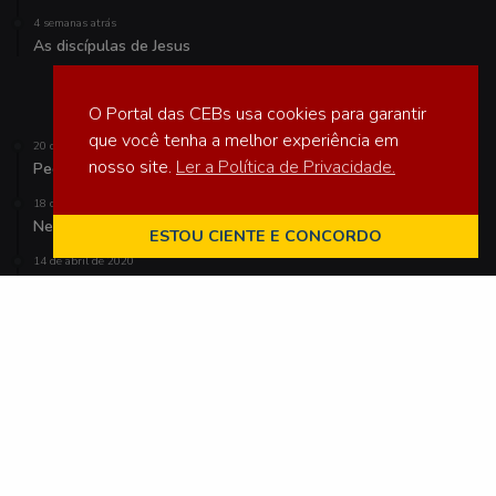
4 semanas atrás
As discípulas de Jesus
Veja também
O Portal das CEBs usa cookies para garantir
que você tenha a melhor experiência em
20 de julho de 2021
nosso site.
Ler a Política de Privacidade.
Pedro e Paulo, apóstolos dos gentios? E nós?
18 de julho de 2025
Nem pessimismo nem otimismo, mas realismo esperançoso
ESTOU CIENTE E CONCORDO
14 de abril de 2020
Salvar vidas agora, antes que seja tarde
Por Gilvander Moreira
Palavras-Chave
Amazônia
Assessores nível nacional
Brasil
Bíblia
CEBs
CNBB
Covid-19
CPT
Direitos Humanos
Igreja Sinodal
Indígenas
Laudato Si
Marcelo Barros