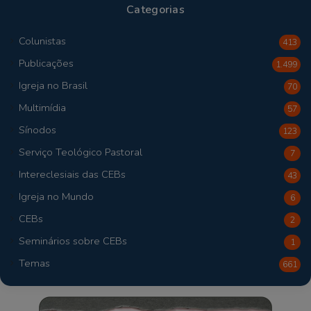
Categorias
Colunistas
413
Publicações
1.499
Igreja no Brasil
70
Multimídia
57
Sínodos
123
Serviço Teológico Pastoral
7
Intereclesiais das CEBs
43
Igreja no Mundo
6
CEBs
2
Seminários sobre CEBs
1
Temas
661