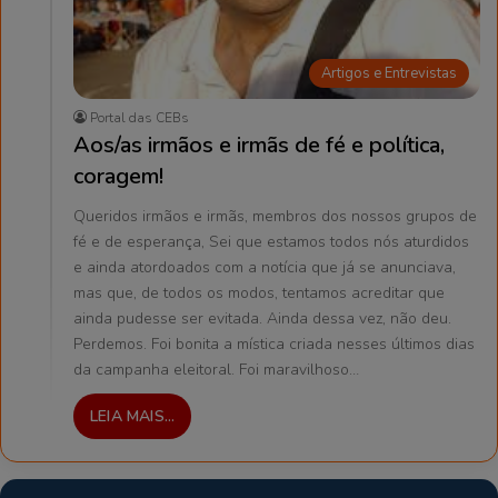
Artigos e Entrevistas
Portal das CEBs
Aos/as irmãos e irmãs de fé e política,
coragem!
Queridos irmãos e irmãs, membros dos nossos grupos de
fé e de esperança, Sei que estamos todos nós aturdidos
e ainda atordoados com a notícia que já se anunciava,
mas que, de todos os modos, tentamos acreditar que
ainda pudesse ser evitada. Ainda dessa vez, não deu.
Perdemos. Foi bonita a mística criada nesses últimos dias
da campanha eleitoral. Foi maravilhoso…
LEIA MAIS...