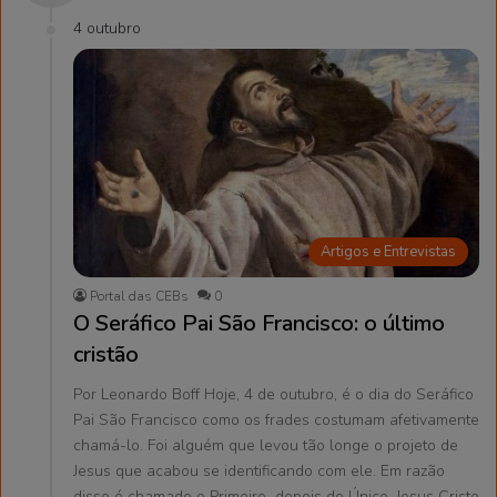
4 outubro
Artigos e Entrevistas
Portal das CEBs
0
O Seráfico Pai São Francisco: o último
cristão
Por Leonardo Boff Hoje, 4 de outubro, é o dia do Seráfico
Pai São Francisco como os frades costumam afetivamente
chamá-lo. Foi alguém que levou tão longe o projeto de
Jesus que acabou se identificando com ele. Em razão
disso é chamado o Primeiro depois do Único, Jesus Cristo