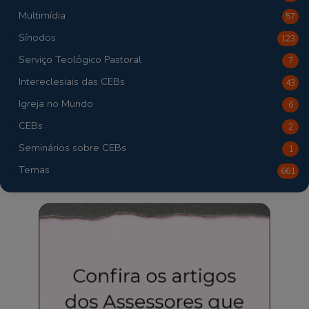
Multimídia
57
Sínodos
123
Serviço Teológico Pastoral
7
Intereclesiais das CEBs
43
Igreja no Mundo
6
CEBs
2
Seminários sobre CEBs
1
Temas
661