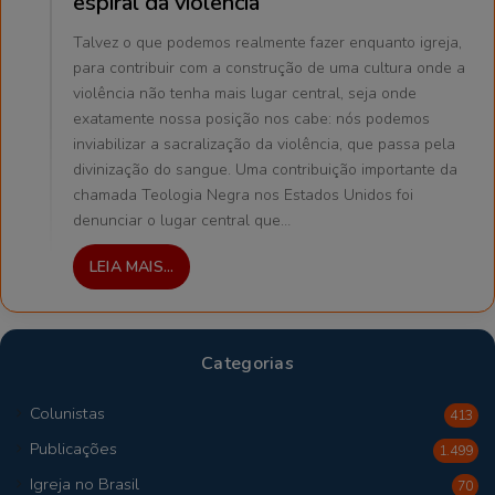
espiral da violência
Talvez o que podemos realmente fazer enquanto igreja,
para contribuir com a construção de uma cultura onde a
violência não tenha mais lugar central, seja onde
exatamente nossa posição nos cabe: nós podemos
inviabilizar a sacralização da violência, que passa pela
divinização do sangue. Uma contribuição importante da
chamada Teologia Negra nos Estados Unidos foi
denunciar o lugar central que…
LEIA MAIS...
Categorias
Colunistas
413
Publicações
1.499
Igreja no Brasil
70