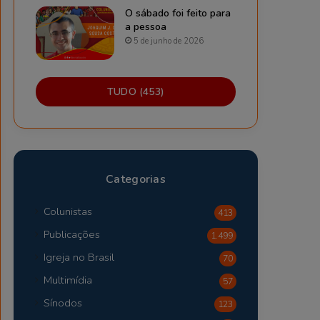
O sábado foi feito para
a pessoa
5 de junho de 2026
TUDO (453)
Categorias
Colunistas
413
Publicações
1.499
Igreja no Brasil
70
Multimídia
57
Sínodos
123