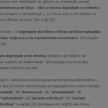
ssoas com identidade de gênero ou orientação sexual
semelhança de Deus
–
têm a mesma dignidade e o mesmo
ssa Imagem e semelhança’. (…) E Deus criou o ser humano à
o e fêmea os criou” (Gn 1,26-27).
r comum…) a
dignidade dos filhos e filhas de Deus batizados
unhão recíproca e no mandamento missionário
” (Exortação
 44).
em dignidade e em direitos
. Dotados de razão e de
em espírito de fraternidade” (Declaração Universal dos
 ideal! Lutemos por ele!
rtigos – reflexões eclesiológicas na perspectiva libertadora –
e que só foram mencionadas de passagem em outros artigos:
ualdade”
, da
“democracia”
, da
“sinodalidade”
, da
“radicalidade”
, do
“pecado estrutural”
, do
“pecado
dividual”
na Igreja.
(Os destaques em negrito são meus).