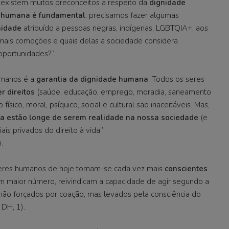
– existem muitos preconceitos a respeito da
dignidade
 humana é fundamental
, precisamos fazer algumas
nidade
atribuído a pessoas negras, indígenas, LGBTQIA+, aos
mais comoções e quais delas a sociedade considera
oportunidades?”.
Humanos é a
garantia da dignidade humana
. Todos os seres
er direitos
(saúde, educação, emprego, moradia, saneamento
 físico, moral, psíquico, social e cultural são inaceitáveis. Mas,
na estão longe de serem realidade na nossa sociedade
(e
ais privados do direito à vida”
).
seres humanos de hoje tornam-se cada vez mais
conscientes
m maior número, reivindicam a capacidade de agir segundo a
não forçados por coação, mas levados pela consciência do
 DH, 1).