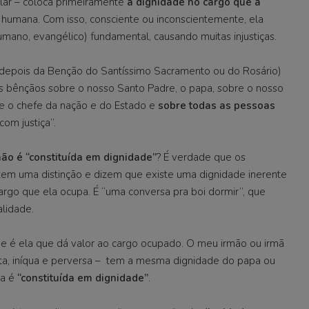
pular – coloca primeiramente
a dignidade no cargo que a
 humana. Com isso, consciente ou inconscientemente, ela
mano, evangélico) fundamental, causando muitas injustiças.
(depois da Benção do Santíssimo Sacramento ou do Rosário)
as bênçãos sobre o nosso Santo Padre, o papa, sobre o nosso
re o chefe da nação e do Estado e
sobre todas as pessoas
om justiça”.
o é “constituída em dignidade”
? É verdade que os
zem uma distinção e dizem que existe uma dignidade inerente
rgo que ela ocupa. É “uma conversa pra boi dormir”, que
lidade.
e é ela que dá valor ao cargo ocupado. O meu irmão ou irmã
sta, iníqua e perversa – tem a mesma dignidade do papa ou
na é
“constituída em dignidade”
.