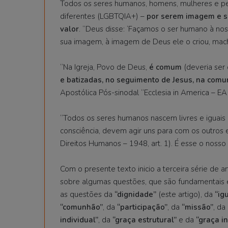
Todos os seres humanos, homens, mulheres e pe
diferentes (LGBTQIA+) –
por serem imagem e 
valor
. “Deus disse: ‘Façamos o ser humano à no
sua imagem, à imagem de Deus ele o criou, mach
“Na Igreja, Povo de Deus,
é comum
(deveria se
e batizadas, no seguimento de Jesus, na com
Apostólica Pós-sinodal “Ecclesia in America – EA
“Todos os seres humanos nascem livres e iguais
consciência, devem agir uns para com os outros 
Direitos Humanos – 1948, art. 1). É esse o nosso
Com o presente texto inicio a terceira série de a
sobre algumas questões, que são fundamentais 
as questões da
“dignidade”
(este artigo), da
“ig
“comunhão”
, da
“participação”
, da
“missão”
, da
individual”
, da
“graça estrutural”
e da
“graça in