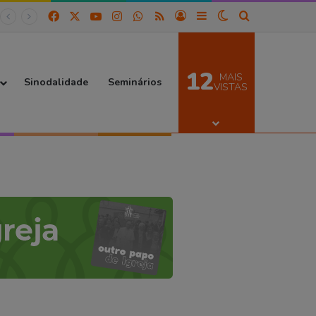
Facebook
X
YouTube
Instagram
WhatsApp
RSS
Entrar
Barra Lateral
Switch skin
Procurar por
12
MAIS
Sinodalidade
Seminários
VISTAS