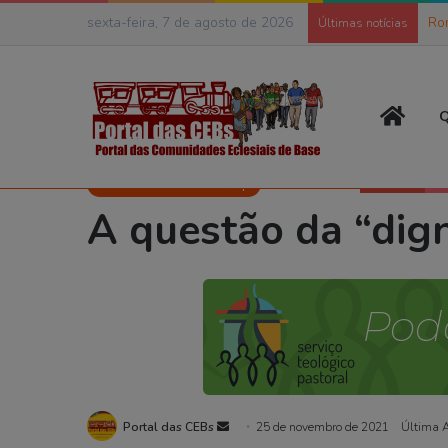
sexta-feira, 7 de agosto de 2026
As 
Últimas notícias
Página
Q
Início
>
Colunistas
>
Frei Marcos Sassatelli, op
>
A questão da “
Frei Marcos Sassatelli, op
A questão da “dign
Mande
Portal das CEBs
25 de novembro de 2021
Última 