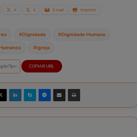
X
X
E-mail
Imprimir
res
Dignidade
Dignidade Humana
 Humanos
Igreja
COPIAR URL
ebook
X
Linkedin
Skype
Messenger
Compartilhar via e-mail
Imprimir