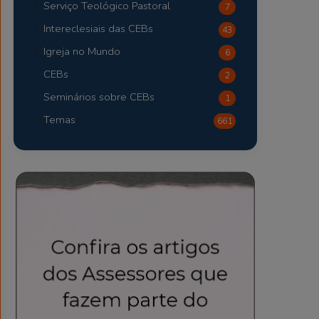
Serviço Teológico Pastoral
7
Intereclesiais das CEBs
43
Igreja no Mundo
6
CEBs
2
Seminários sobre CEBs
1
Temas
661