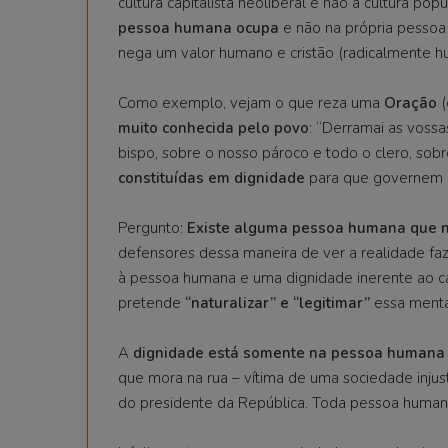
cultura capitalista neoliberal e não a cultura po
pessoa humana ocupa
e não na própria pessoa
nega um valor humano e cristão (radicalmente hu
Como exemplo, vejam o que reza uma
Oração
muito conhecida pelo povo
: “Derramai as voss
bispo, sobre o nosso pároco e todo o clero, sob
constituídas em dignidade
para que governem c
Pergunto:
Existe alguma pessoa humana que nã
defensores dessa maneira de ver a realidade fa
à pessoa humana e uma dignidade inerente ao ca
pretende
“naturalizar” e “legitimar”
essa menta
A
dignidade está somente na pessoa humana
que mora na rua – vítima de uma sociedade inju
do presidente da República. Toda pessoa huma