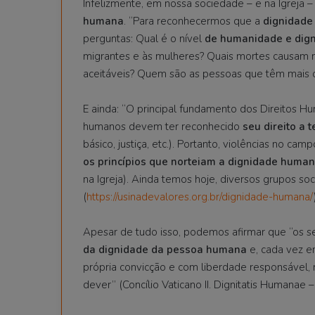
Infelizmente, em nossa sociedade – e na Igreja 
humana
. “Para reconhecermos que a
dignidade
perguntas: Qual é o nível
de humanidade e dig
migrantes e às mulheres? Quais mortes causam 
aceitáveis? Quem são as pessoas que têm mais 
E ainda: “O principal fundamento dos Direitos 
humanos devem ter reconhecido
seu direito a t
básico, justiça, etc.). Portanto, violências no campo
os princípios que norteiam a dignidade huma
na Igreja). Ainda temos hoje, diversos grupos soci
(
https://usinadevalores.org.br/dignidade-humana/
Apesar de tudo isso, podemos afirmar que “os 
da dignidade da pessoa humana
e, cada vez e
própria convicção e com liberdade responsável, 
dever” (Concílio Vaticano II. Dignitatis Humanae –