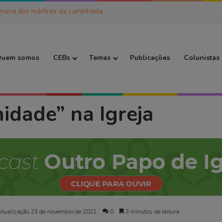
discípulas de Jesus
 Inicial
uem somos
CEBs
Temas
Publicações
Colunistas
dignidade” na Igreja
idade” na Igreja
Atualização 23 de novembro de 2021
0
3 minutos de leitura