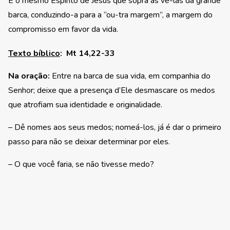
É o mesmo Espírito de Jesus que sopra as vê-las da grande
barca, conduzindo-a para a “ou-tra margem”, a margem do
compromisso em favor da vida.
Texto bíblico
:
Mt 14,22-33
Na oração:
Entre na barca de sua vida, em companhia do
Senhor; deixe que a presença d’Ele desmascare os medos
que atrofiam sua identidade e originalidade.
– Dê nomes aos seus medos; nomeá-los, já é dar o primeiro
passo para não se deixar determinar por eles.
– O que você faria, se não tivesse medo?