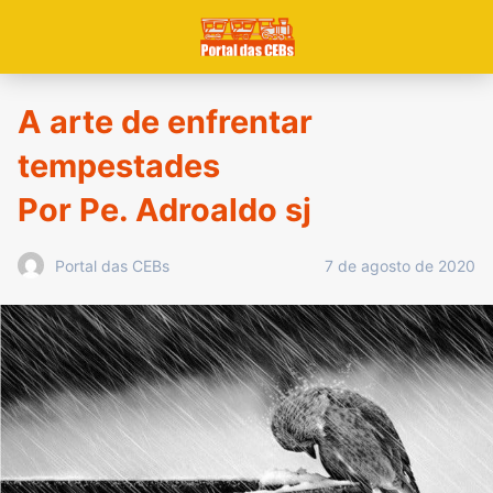
A arte de enfrentar
tempestades
Por Pe. Adroaldo sj
7 de agosto de 2020
Portal das CEBs