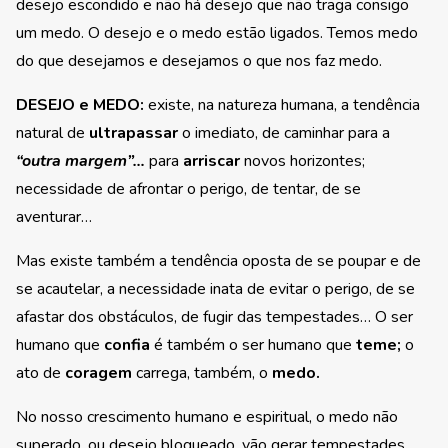
desejo escondido e não há desejo que não traga consigo
um medo. O desejo e o medo estão ligados. Temos medo
do que desejamos e desejamos o que nos faz medo.
DESEJO e MEDO:
existe, na natureza humana, a tendência
natural de
ultrapassar
o imediato, de caminhar para a
“outra margem”…
para
arriscar
novos horizontes;
necessidade de afrontar o perigo, de tentar, de se
aventurar…
Mas existe também a tendência oposta de se poupar e de
se acautelar, a necessidade inata de evitar o perigo, de se
afastar dos obstáculos, de fugir das tempestades… O ser
humano que
confia
é também o ser humano que
teme;
o
ato de
coragem
carrega, também, o
medo.
No nosso crescimento humano e espiritual, o medo não
superado, ou desejo bloqueado, vão gerar tempestades.