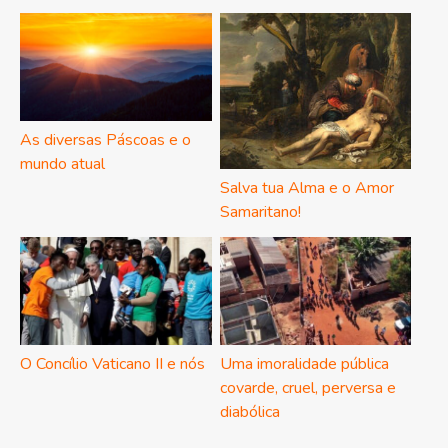
As diversas Páscoas e o
mundo atual
Salva tua Alma e o Amor
Samaritano!
O Concílio Vaticano II e nós
Uma imoralidade pública
covarde, cruel, perversa e
diabólica