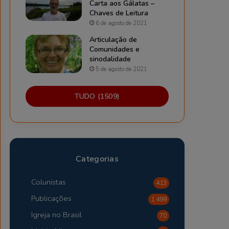
Carta aos Gálatas –
Chaves de Leitura
6 de agosto de 2021
Articulação de
Comunidades e
sinodalidade
5 de agosto de 2021
TUDO (1509)
Categorias
Colunistas
413
Publicações
1.499
Igreja no Brasil
70