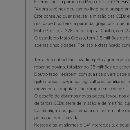
Fizemos nossa parada no Poço de Isac (Gênesis 
“Agora Javé nos deu campo livre para prosperarm
Este conselho quer sinalizar a missão das CEBs e
realidade brasileira, a partir da Igreja local qu
Mato Grosso, a 228 km da capital Cuiabá, com 22
O estado do Mato Grosso, tem 3,5 milhões de hab
apenas cinco cidades. Por isso é classificado co
Terra de contradição, invadida pelo agronegócio,
rebanho bovino, totalizando 35 milhões de cabeç
Doutro lado, resistem, com sua rica diversidade 
quilombolas, ribeirinhos, agricultores familiares
movimentos populares no campo e na cidade.
O desafio de abrirmos novos poços, levou-nos 
de tantas CEBs, terra de missão e de martírio, c
Casaldáliga, dos quais emana um testemunho de
pela qual deu sua vida.
Nestes dias, avaliamos o 14º Intereclesial e seus