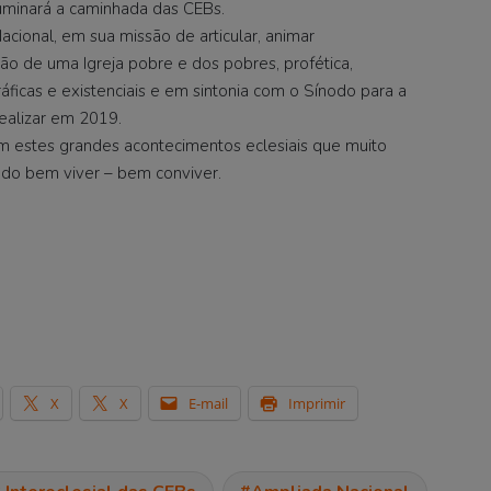
luminará a caminhada das CEBs.
ional, em sua missão de articular, animar
ção de uma Igreja pobre e dos pobres, profética,
ficas e existenciais e em sintonia com o Sínodo para a
ealizar em 2019.
 estes grandes acontecimentos eclesiais que muito
 do bem viver – bem conviver.
X
X
E-mail
Imprimir