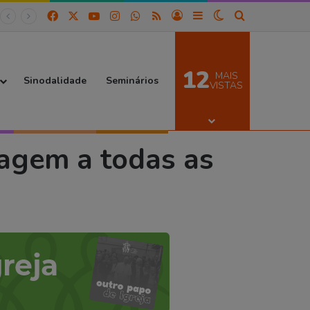
Facebook
X
YouTube
Instagram
WhatsApp
RSS
Entrar
Barra Lateral
Switch skin
Procurar por
12
MAIS
Sinodalidade
Seminários
VISTAS
agem a todas as