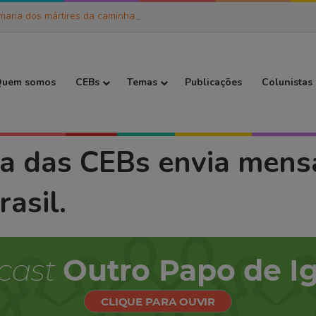
maria dos mártires da caminhada
 Inicial
uem somos
CEBs
Temas
Publicações
Colunistas
a das CEBs envia mensagem a todas as Comunidades do Brasil.
a das CEBs envia mens
asil.