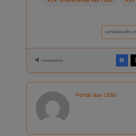
14º Intereclesial das CEBs
15º
Facebook
Compartilhar
Portal das CEBs