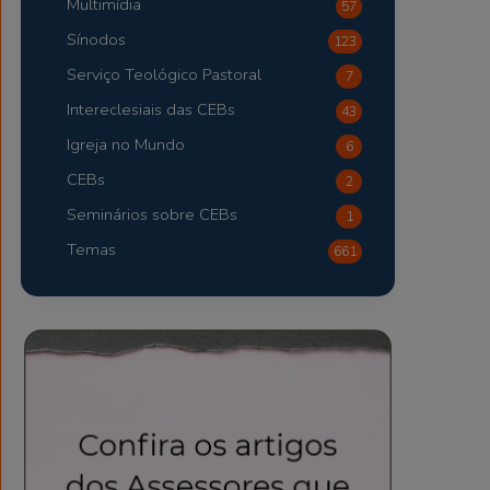
Multimídia
57
Sínodos
123
Serviço Teológico Pastoral
7
Intereclesiais das CEBs
43
Igreja no Mundo
6
CEBs
2
Seminários sobre CEBs
1
Temas
661