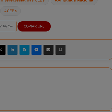
 Intereclesial das CEBs
Ampliada Nacional
CEBs
COPIAR URL
X
Linkedin
Skype
Messenger
Compartilhar via e-mail
Imprimir