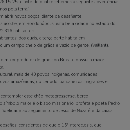
26,15-25) diante do qual recebemos a seguinte advertência:
os pela terra.”
m abrir novos poços, diante da desafiante
e nos acolhe, em Rondonópolis, esta bela cidade no estado do
2.316 habitantes.
itantes, dos quais, a terça parte habita em
mo um campo cheio de grãos e vazio de gente. (Vaillant).
 o maior produtor de grãos do Brasil e possui o maior
a.
cultural, mais de 40 povos indígenas, comunidades
, povos amazônidas, do cerrado, pantaneiros, migrantes e
a contemplar este chão matogrossense, berço
ujo símbolo maior é o bispo missionário, profeta e poeta Pedro
 fidelidade ao seguimento de Jesus de Nazaré e da causa
 desafios, conscientes de que o 15º Intereclesial que