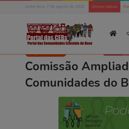
sexta-feira, 7 de agosto de 2026
Ro
Últimas notícias
Página
Q
Início
>
Publicações
>
Artigos e Entrevistas
>
Comissão Ampliad
Artigos e Entrevistas
Comissão Ampliad
Comunidades do Br