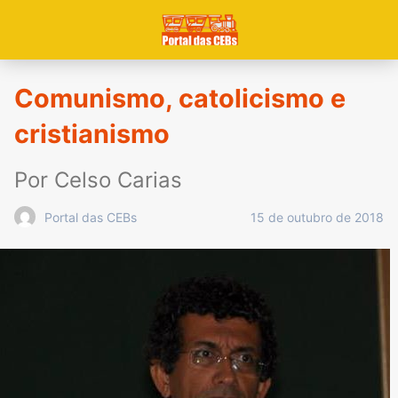
Comunismo, catolicismo e
cristianismo
Por Celso Carias
15 de outubro de 2018
Portal das CEBs