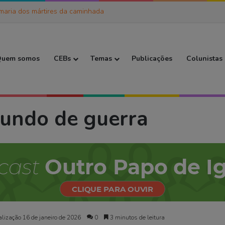
maria dos mártires da caminhada
 Inicial
uem somos
CEBs
Temas
Publicações
Colunistas
z num mundo de guerra
undo de guerra
lização 16 de janeiro de 2026
0
3 minutos de leitura