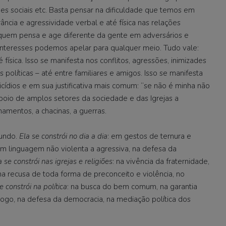
edes sociais etc. Basta pensar na dificuldade que temos em
rância e agressividade verbal e até física nas relações
 quem pensa e age diferente da gente em adversários e
 interesses podemos apelar para qualquer meio. Tudo vale:
 física. Isso se manifesta nos conflitos, agressões, inimizades
olíticas – até entre familiares e amigos. Isso se manifesta
cídios e em sua justificativa mais comum: “se não é minha não
poio de amplos setores da sociedade e das Igrejas a
chamentos, a chacinas, a guerras.
undo.
Ela se constrói no dia a dia
: em gestos de ternura e
em linguagem não violenta a agressiva, na defesa da
a se constrói nas igrejas e religiões
: na vivência da fraternidade,
a recusa de toda forma de preconceito e violência, no
e constrói na política
: na busca do bem comum, na garantia
logo, na defesa da democracia, na mediação política dos