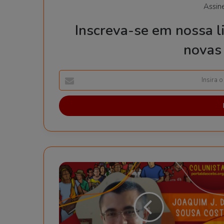
Assin
Inscreva-se em nossa li
novas 
Insira
o
seu
endereço
de
email
Nada
mais
espiritual
que
amar