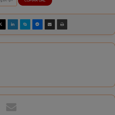
COPIAR URL
ebook
X
Linkedin
Skype
Messenger
Compartilhar via e-mail
Imprimir