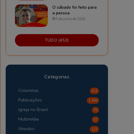
O sábado foi feito para
a pessoa
5 de junho de 2026
TUDO (453)
Categorias
Colunistas
413
Publicações
1.499
Igreja no Brasil
70
Multimídia
57
Sínodos
123