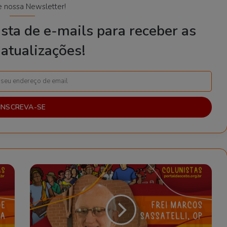
e nossa Newsletter!
sta de e-mails para receber as
atualizações!
O
Ser
Humano
como
Ser
de
Práxis