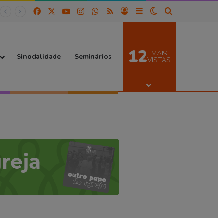
Facebook
X
YouTube
Instagram
WhatsApp
RSS
Entrar
Barra Lateral
Switch skin
Procurar por
12
MAIS
Sinodalidade
Seminários
VISTAS