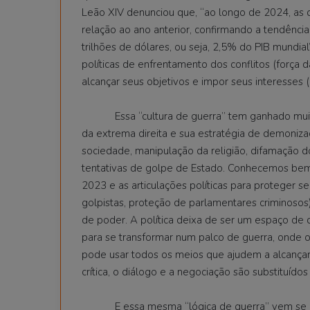
Leão XIV denunciou que, “ao longo de 2024, as 
relação ao ano anterior, confirmando a tendência
trilhões de dólares, ou seja, 2,5% do PIB mundia
políticas de enfrentamento dos conflitos (força
alcançar seus objetivos e impor seus interesses (p
Essa “cultura de guerra” tem ganhado muita f
da extrema direita e sua estratégia de demonizaçã
sociedade, manipulação da religião, difamação do
tentativas de golpe de Estado. Conhecemos bem t
2023 e as articulações políticas para proteger s
golpistas, proteção de parlamentares criminosos
de poder. A política deixa de ser um espaço de 
para se transformar num palco de guerra, onde o
pode usar todos os meios que ajudem a alcançar 
crítica, o diálogo e a negociação são substituído
E essa mesma “lógica de guerra” vem se imp