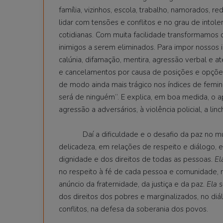
família, vizinhos, escola, trabalho, namorados, r
lidar com tensões e conflitos e no grau de intole
cotidianas. Com muita facilidade transformamos
inimigos a serem eliminados. Para impor nossos
calúnia, difamação, mentira, agressão verbal e até
e cancelamentos por causa de posições e opções p
de modo ainda mais trágico nos índices de femini
será de ninguém”. E explica, em boa medida, o a
agressão a adversários, à violência policial, a lin
Daí a dificuldade e o desafio da paz no m
delicadeza, em relações de respeito e diálogo, 
dignidade e dos direitos de todas as pessoas.
El
no respeito à fé de cada pessoa e comunidade, n
anúncio da fraternidade, da justiça e da paz.
Ela s
dos direitos dos pobres e marginalizados, no diá
conflitos, na defesa da soberania dos povos.