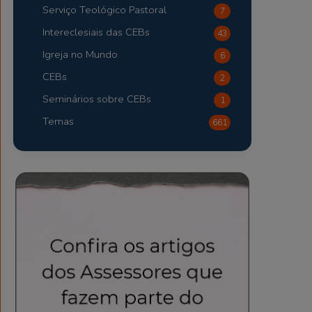
Serviço Teológico Pastoral
7
Intereclesiais das CEBs
43
Igreja no Mundo
6
CEBs
2
Seminários sobre CEBs
1
Temas
661