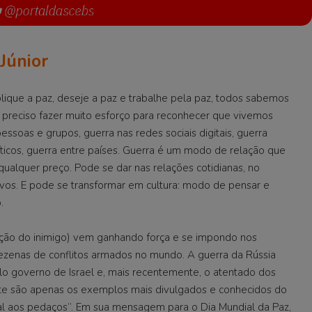
Júnior
ue a paz, deseje a paz e trabalhe pela paz, todos sabemos
 é preciso fazer muito esforço para reconhecer que vivemos
soas e grupos, guerra nas redes sociais digitais, guerra
líticos, guerra entre países. Guerra é um modo de relação que
qualquer preço. Pode se dar nas relações cotidianas, no
ovos. E pode se transformar em cultura: modo de pensar e
.
ão do inimigo) vem ganhando força e se impondo nos
dezenas de conflitos armados no mundo. A guerra da Rússia
lo governo de Israel e, mais recentemente, o atentado dos
te são apenas os exemplos mais divulgados e conhecidos do
al aos pedaços”. Em sua mensagem para o Dia Mundial da Paz,