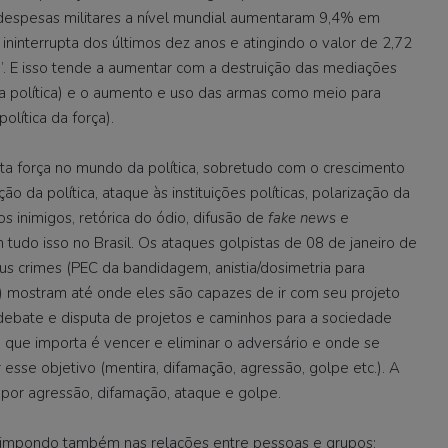
despesas militares a nível mundial aumentaram 9,4% em
 ininterrupta dos últimos dez anos e atingindo o valor de 2,72
l”. E isso tende a aumentar com a destruição das mediações
 da política) e o aumento e uso das armas como meio para
olítica da força).
orça no mundo da política, sobretudo com o crescimento
o da política, ataque às instituições políticas, polarização da
s inimigos, retórica do ódio, difusão de
fake news
e
udo isso no Brasil. Os ataques golpistas de 08 de janeiro de
eus crimes (PEC da bandidagem, anistia/dosimetria para
) mostram até onde eles são capazes de ir com seu projeto
debate e disputa de projetos e caminhos para a sociedade
 que importa é vencer e eliminar o adversário e onde se
esse objetivo (mentira, difamação, agressão, golpe etc.). A
s por agressão, difamação, ataque e golpe.
ondo também nas relações entre pessoas e grupos: