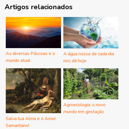
Artigos relacionados
As diversas Páscoas e o
A água nossa de cada dia
mundo atual
nos dá hoje
Agroecologia: o novo
mundo em gestação
Salva tua Alma e o Amor
Samaritano!