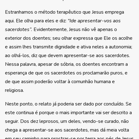
Estranhamos o método terapêutico que Jesus emprega
aqui. Ele olha para eles e diz:
“Ide apresentar-vos
aos
sacerdotes”.
Evidentemente, Jesus não vê apenas o
exterior dos doentes; seu olhar expressa que Ele os acolhe
e assim lhes transmite dignidade e ativa neles a autonomia;
ao olhá-los, diz que devem apresentar-se aos sacerdotes.
Nessa palavra, apesar de sóbria, os doentes encontram a
esperança de que os sacerdotes os proclamarão puros, e
de que assim poderão voltar à comunhão humana e
religiosa.
Neste ponto, o relato já poderia ser dado por concluído. Se
este continua é porque o mais importante vai ser descrito a
seguir. Dos dez leprosos, um deles, vendo-se curado, não
chega a apresentar-se aos sacerdotes, mas dá meia volta
em seu caminho para prostrar-se por terra aos pés de Jesus