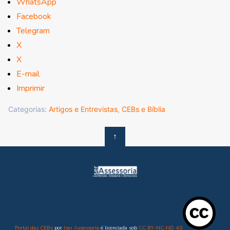
WhatsApp
Facebook
Telegram
X
X
E-mail
Imprimir
Categorias:
Artigos e Entrevistas
,
CEBs e Bíblia
↑
Portal das CEBs
por
Iser Assessoria
é licenciada sob
CC BY-NC-ND 4.0