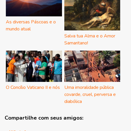
As diversas Páscoas e o
mundo atual
Salva tua Alma e o Amor
Samaritano!
O Concílio Vaticano II e nós
Uma imoralidade pública
covarde, cruel, perversa e
diabólica
Compartilhe com seus amigos: