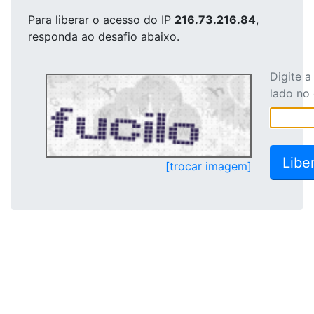
Para liberar o acesso
do IP
216.73.216.84
,
responda ao desafio abaixo.
Digite 
lado no
[trocar imagem]