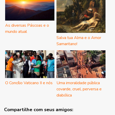
As diversas Páscoas e o
mundo atual
Salva tua Alma e o Amor
Samaritano!
O Concílio Vaticano II e nós
Uma imoralidade pública
covarde, cruel, perversa e
diabólica
Compartilhe com seus amigos: