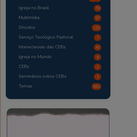
Igreja no Brasil
70
Multimídia
57
Sínodos
123
Serviço Teológico Pastoral
7
Intereclesiais das CEBs
43
Igreja no Mundo
6
CEBs
2
Seminários sobre CEBs
1
Temas
661