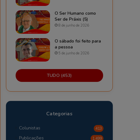
O Ser Humano como
Ser de Práxis (5)
8 de junho de 2026
O sábado foi feito para
a pessoa
5 de junho de 2026
TUDO (453)
Categorias
Colunistas
413
Publicações
1.499