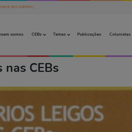
maria dos mártires da caminhada
 Inicial
uem somos
CEBs
Temas
Publicações
Colunistas
s nas CEBs
os nas CEBs