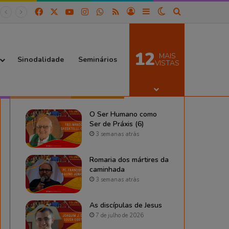
Facebook
X
YouTube
Instagram
WhatsApp
RSS
Entrar
Barra Lateral
Switch skin
Procurar por
12
MAIS
Sinodalidade
Seminários
VISTAS
De Portal das CEBs
O Ser Humano como
Ser de Práxis (6)
3 semanas atrás
Romaria dos mártires da
caminhada
3 semanas atrás
As discípulas de Jesus
7 de julho de 2026