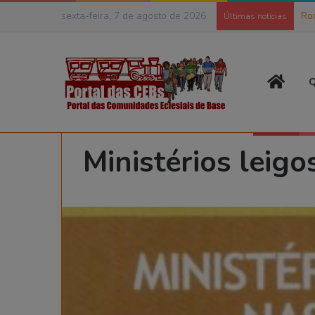
sexta-feira, 7 de agosto de 2026
Ro
Últimas notícias
Página
Q
Início
>
Publicação
>
Livros e Cartilhas
>
Ministérios leigo
Ministérios leig