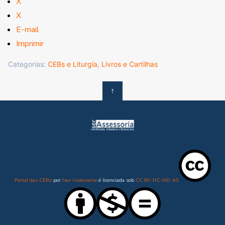
X
X
E-mail
Imprimir
Categorias:
CEBs e Liturgia
,
Livros e Cartilhas
↑
Portal das CEBs
por
Iser Assessoria
é licenciada sob
CC BY-NC-ND 4.0