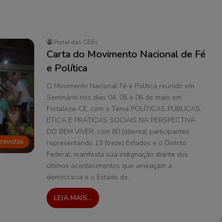
Portal das CEBs
Carta do Movimento Nacional de Fé
e Política
O Movimento Nacional Fé e Política reunido em
Seminário nos dias 04, 05 e 06 de maio em
Fortaleza-CE, com o Tema POLÍTICAS PÚBLICAS,
ÉTICA E PRÁTICAS SOCIAIS NA PERSPECTIVA
DO BEM VIVER, com 80 (oitenta) participantes
trevistas
representando 13 (treze) Estados e o Distrito
Federal, manifesta sua indignação diante dos
últimos acontecimentos que ameaçam a
democracia e o Estado de…
LEIA MAIS...