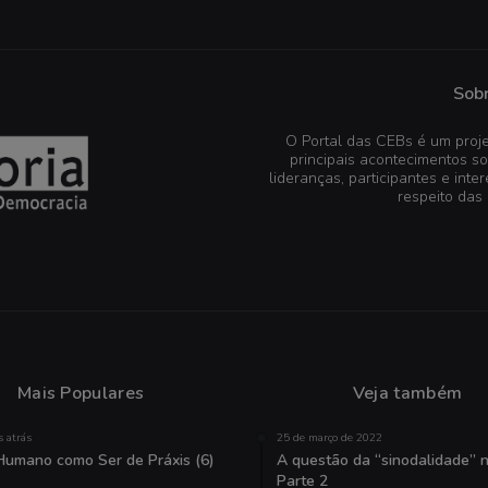
Sobr
O Portal das CEBs é um proje
principais acontecimentos s
lideranças, participantes e in
respeito das
Mais Populares
Veja também
 atrás
25 de março de 2022
Humano como Ser de Práxis (6)
A questão da “sinodalidade” na
Parte 2