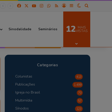
Facebook
X
YouTube
Instagram
WhatsApp
RSS
Entrar
Barra Lateral
Switch skin
Procurar por
12
MAIS
Sinodalidade
Seminários
VISTAS
Categorias
Colunistas
413
Publicações
1.499
Igreja no Brasil
70
Multimídia
57
Sínodos
123