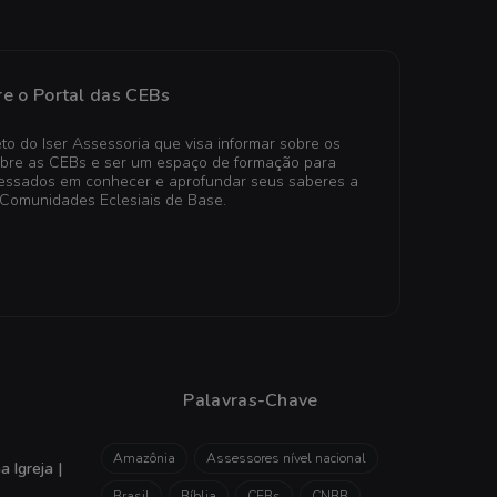
e o Portal das CEBs
to do Iser Assessoria que visa informar sobre os
obre as CEBs e ser um espaço de formação para
teressados em conhecer e aprofundar seus saberes a
 Comunidades Eclesiais de Base.
Palavras-Chave
Amazônia
Assessores nível nacional
 Igreja |
Brasil
Bíblia
CEBs
CNBB