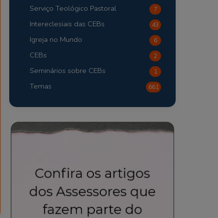
Serviço Teológico Pastoral
7
Intereclesiais das CEBs
43
Igreja no Mundo
6
CEBs
2
Seminários sobre CEBs
1
Temas
661