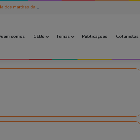
ia dos mártires da caminhada
 Inicial
uem somos
CEBs
Temas
Publicações
Colunistas