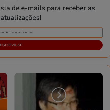
sta de e-mails para receber as
atualizações!
C
u
r
s
o
d
e
C
a