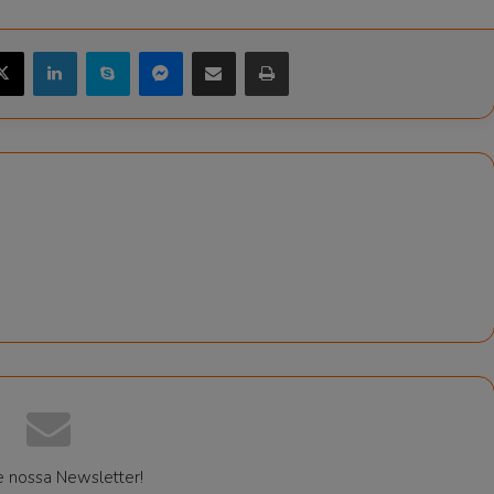
X
Linkedin
Skype
Messenger
Compartilhar via e-mail
Imprimir
e nossa Newsletter!