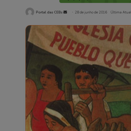
Portal das CEBs
Mande
28 de junho de 2016
Última Atua
um
e-
mail