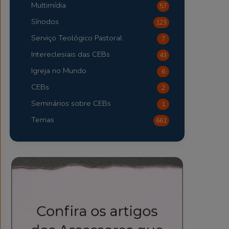
Multimídia
57
Sínodos
123
Serviço Teológico Pastoral
7
Intereclesiais das CEBs
43
Igreja no Mundo
6
CEBs
2
Seminários sobre CEBs
1
Temas
661