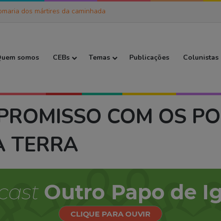
omaria dos mártires da caminhada
 Inicial
uem somos
CEBs
Temas
Publicações
Colunistas
O COM OS POBRES E EXCLUÍDOS DESTA TERRA
MPROMISSO COM OS PO
A TERRA