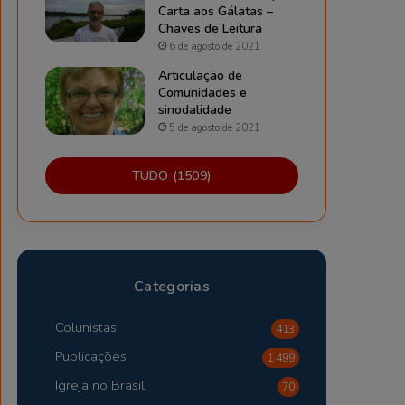
Carta aos Gálatas –
Chaves de Leitura
6 de agosto de 2021
Articulação de
Comunidades e
sinodalidade
5 de agosto de 2021
TUDO (1509)
Categorias
Colunistas
413
Publicações
1.499
Igreja no Brasil
70