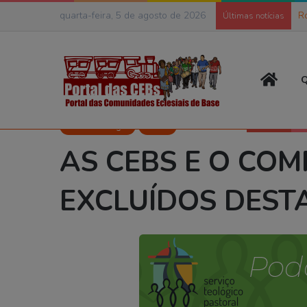
quarta-feira, 5 de agosto de 2026
R
Últimas notícias
Página
Q
Início
>
Temas
>
CEBs e Liturgia
>
AS CEBS E O COMPROMISS
CEBs e Liturgia
Fotos
AS CEBS E O CO
EXCLUÍDOS DEST