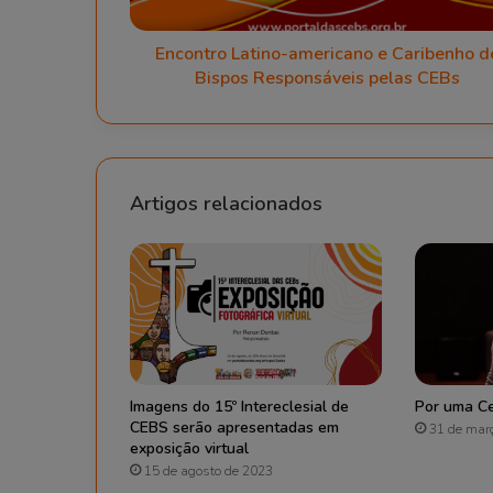
a
e
t
m
i
a
Encontro Latino-americano e Caribenho d
n
i
Bispos Responsáveis pelas CEBs
o
l
-
a
m
e
r
i
Artigos relacionados
c
a
n
o
e
C
a
r
i
b
e
Imagens do 15º Intereclesial de
Por uma C
n
CEBS serão apresentadas em
31 de mar
h
exposição virtual
o
15 de agosto de 2023
d