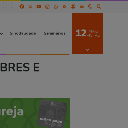
Facebook
X
YouTube
Instagram
WhatsApp
RSS
Entrar
Barra Lateral
Switch skin
Procurar por
12
MAIS
Sinodalidade
Seminários
VISTAS
BRES E