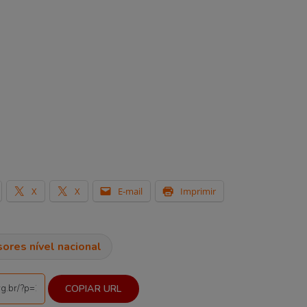
X
X
E-mail
Imprimir
ores nível nacional
COPIAR URL