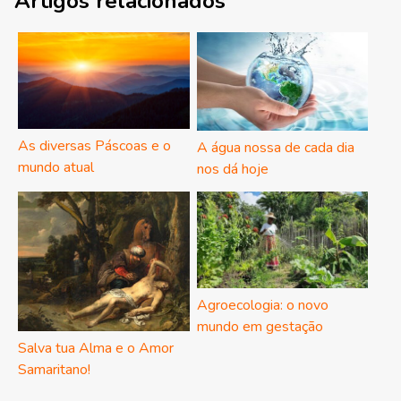
Artigos relacionados
As diversas Páscoas e o
A água nossa de cada dia
mundo atual
nos dá hoje
Agroecologia: o novo
mundo em gestação
Salva tua Alma e o Amor
Samaritano!