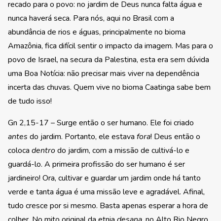
recado para o povo: no jardim de Deus nunca falta água e
nunca haverá seca. Para nós, aqui no Brasil com a
abundância de rios e águas, principalmente no bioma
Amazônia, fica difícil sentir o impacto da imagem. Mas para o
povo de Israel, na secura da Palestina, esta era sem dúvida
uma Boa Notícia: não precisar mais viver na dependência
incerta das chuvas. Quem vive no bioma Caatinga sabe bem
de tudo isso!
Gn 2,15-17 – Surge então o ser humano. Ele foi criado
antes
do jardim. Portanto, ele estava
fora
! Deus então o
coloca
dentro
do jardim, com a missão de cultivá-lo e
guardá-lo. A primeira profissão do ser humano é ser
jardineiro! Ora, cultivar e guardar um jardim onde há tanto
verde e tanta água é uma missão leve e agradável. Afinal,
tudo cresce por si mesmo. Basta apenas esperar a hora de
colher. No mito original da etnia
desana
, no Alto Rio Negro,