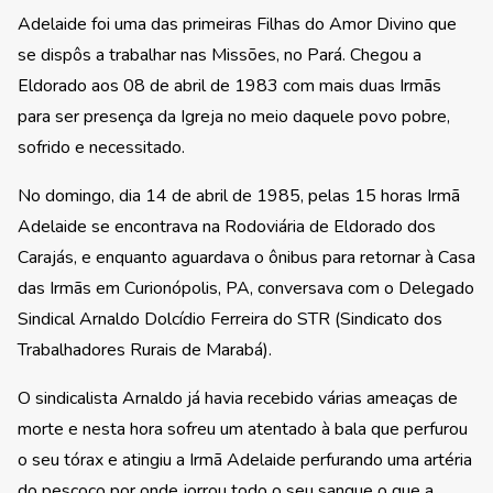
Adelaide foi uma das primeiras Filhas do Amor Divino que
se dispôs a trabalhar nas Missões, no Pará. Chegou a
Eldorado aos 08 de abril de 1983 com mais duas Irmãs
para ser presença da Igreja no meio daquele povo pobre,
sofrido e necessitado.
No domingo, dia 14 de abril de 1985, pelas 15 horas Irmã
Adelaide se encontrava na Rodoviária de Eldorado dos
Carajás, e enquanto aguardava o ônibus para retornar à Casa
das Irmãs em Curionópolis, PA, conversava com o Delegado
Sindical Arnaldo Dolcídio Ferreira do STR (Sindicato dos
Trabalhadores Rurais de Marabá).
O sindicalista Arnaldo já havia recebido várias ameaças de
morte e nesta hora sofreu um atentado à bala que perfurou
o seu tórax e atingiu a Irmã Adelaide perfurando uma artéria
do pescoço por onde jorrou todo o seu sangue o que a