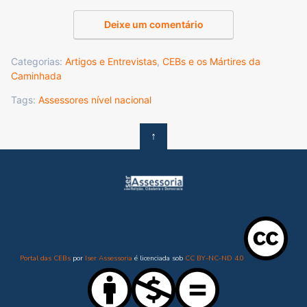
Deixe um comentário
Categorias:
Artigos e Entrevistas
,
CEBs e os Mártires da
Caminhada
Tags:
Assessores nível nacional
↑
Portal das CEBs
por
Iser Assessoria
é licenciada sob
CC BY-NC-ND 4.0