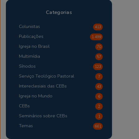
Categorias
Colunistas
413
Publicações
1.499
Igreja no Brasil
70
Multimídia
57
Sínodos
123
Serviço Teológico Pastoral
7
Intereclesiais das CEBs
43
Igreja no Mundo
6
CEBs
2
Seminários sobre CEBs
1
Temas
661