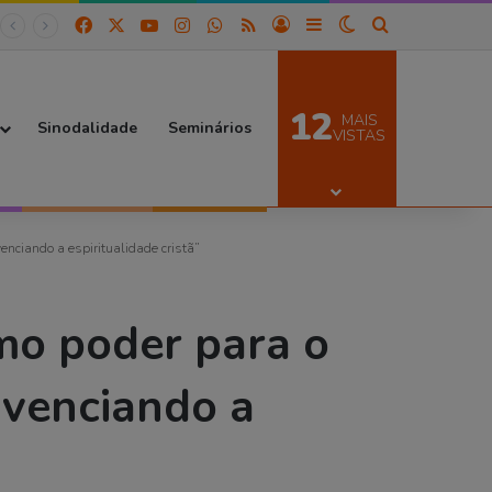
Facebook
X
YouTube
Instagram
WhatsApp
RSS
Entrar
Barra Lateral
Switch skin
Procurar por
12
MAIS
Sinodalidade
Seminários
VISTAS
nciando a espiritualidade cristã”
mo poder para o
ivenciando a