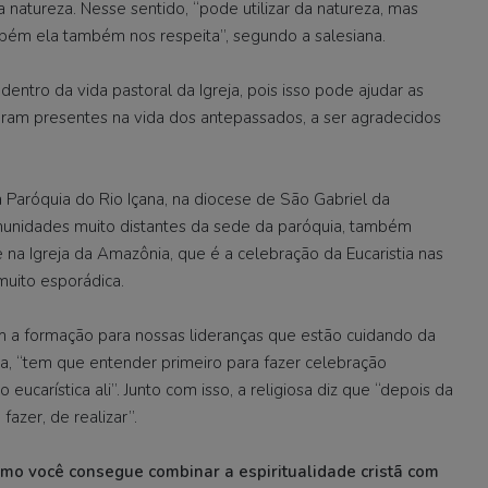
natureza. Nesse sentido, “pode utilizar da natureza, mas
ém ela também nos respeita”, segundo a salesiana.
entro da vida pastoral da Igreja, pois isso pode ajudar as
eram presentes na vida dos antepassados, a ser agradecidos
a Paróquia do Rio Içana, na diocese de São Gabriel da
omunidades muito distantes da sede da paróquia, também
a Igreja da Amazônia, que é a celebração da Eucaristia nas
uito esporádica.
om a formação para nossas lideranças que estão cuidando da
a, “tem que entender primeiro para fazer celebração
eucarística ali”. Junto com isso, a religiosa diz que “depois da
azer, de realizar”.
omo você consegue combinar a espiritualidade cristã com