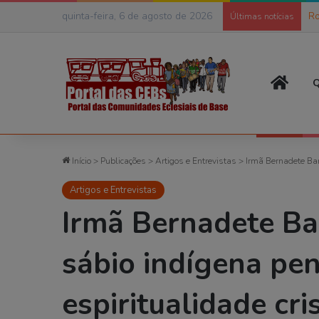
quinta-feira, 6 de agosto de 2026
Ro
Últimas notícias
Página
Q
Início
>
Publicações
>
Artigos e Entrevistas
>
Irmã Bernadete Bar
Artigos e Entrevistas
Irmã Bernadete Ba
sábio indígena pen
espiritualidade cri