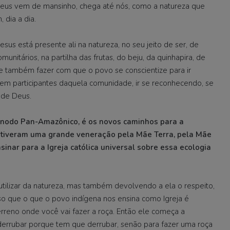
Deus vem de mansinho, chega até nós, como a natureza que
 dia a dia.
sus está presente ali na natureza, no seu jeito de ser, de
munitários, na partilha das frutas, do beju, da quinhapira, de
e também fazer com que o povo se conscientize para ir
tem participantes daquela comunidade, ir se reconhecendo, se
a de Deus.
nodo Pan-Amazônico, é os novos caminhos para a
e tiveram uma grande veneração pela Mãe Terra, pela Mãe
inar para a Igreja católica universal sobre essa ecologia
tilizar da natureza, mas também devolvendo a ela o respeito,
 que o que o povo indígena nos ensina como Igreja é
terreno onde você vai fazer a roça. Então ele começa a
derrubar porque tem que derrubar, senão para fazer uma roça