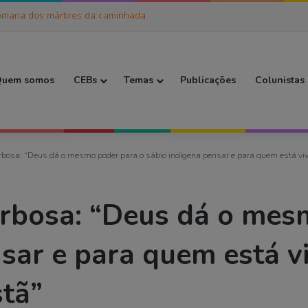
maria dos mártires da caminhada
 Inicial
uem somos
CEBs
Temas
Publicações
Colunistas
bosa: “Deus dá o mesmo poder para o sábio indígena pensar e para quem está vive
rbosa: “Deus dá o mes
sar e para quem está v
stã”