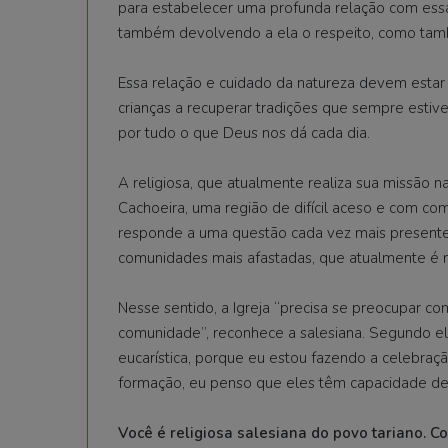
para estabelecer uma profunda relação com essa 
também devolvendo a ela o respeito, como tamb
Essa relação e cuidado da natureza devem estar d
crianças a recuperar tradições que sempre estiv
por tudo o que Deus nos dá cada dia.
A religiosa, que atualmente realiza sua missão n
Cachoeira, uma região de difícil aceso e com c
responde a uma questão cada vez mais presente n
comunidades mais afastadas, que atualmente é m
Nesse sentido, a Igreja “precisa se preocupar c
comunidade”, reconhece a salesiana. Segundo el
eucarística, porque eu estou fazendo a celebração 
formação, eu penso que eles têm capacidade de f
Você é religiosa salesiana do povo tariano. C