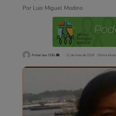
Por Luis Miguel Modino
Portal das CEBs
Mande
21 de maio de 2018
Última Atual
um
e-
mail