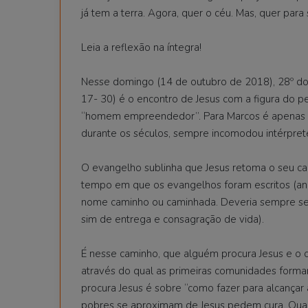
já tem a terra. Agora, quer o céu. Mas, quer para 
Leia a reflexão na íntegra!
Nesse domingo (14 de outubro de 2018), 28º do
17- 30) é o encontro de Jesus com a figura do
“homem empreendedor”. Para Marcos é apenas a
durante os séculos, sempre incomodou intérpre
O evangelho sublinha que Jesus retoma o seu ca
tempo em que os evangelhos foram escritos (anos
nome caminho ou caminhada. Deveria sempre ser
sim de entrega e consagração de vida).
É nesse caminho, que alguém procura Jesus e o 
através do qual as primeiras comunidades forma
procura Jesus é sobre “como fazer para alcançar 
pobres se aproximam de Jesus pedem cura. Quan