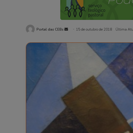
Portal das CEBs
Mande
15 de outubro de 2018
Última Atu
um
e-
mail