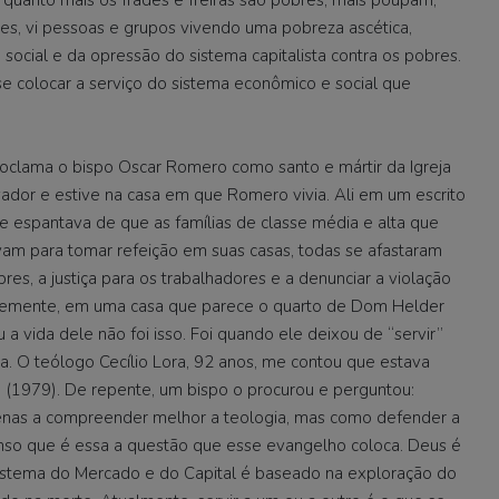
zes, vi pessoas e grupos vivendo uma pobreza ascética,
 social e da opressão do sistema capitalista contra os pobres.
se colocar a serviço do sistema econômico e social que
roclama o bispo Oscar Romero como santo e mártir da Igreja
vador e estive na casa em que Romero vivia. Ali em um escrito
e espantava de que as famílias de classe média e alta que
am para tomar refeição em suas casas, todas se afastaram
s, a justiça para os trabalhadores e a denunciar a violação
bremente, em uma casa que parece o quarto de Dom Helder
 a vida dele não foi isso. Foi quando ele deixou de “servir”
za. O teólogo Cecílio Lora, 92 anos, me contou que estava
 (1979). De repente, um bispo o procurou e perguntou:
nas a compreender melhor a teologia, mas como defender a
so que é essa a questão que esse evangelho coloca. Deus é
 sistema do Mercado e do Capital é baseado na exploração do