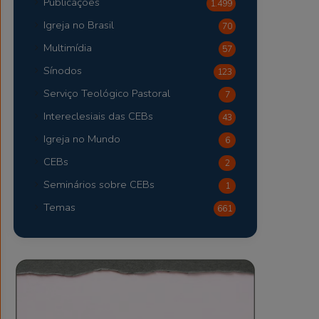
Publicações
1.499
Igreja no Brasil
70
Multimídia
57
Sínodos
123
Serviço Teológico Pastoral
7
Intereclesiais das CEBs
43
Igreja no Mundo
6
CEBs
2
Seminários sobre CEBs
1
Temas
661