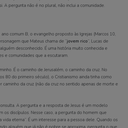
si. A pergunta não é no plural, não inclui a comunidade.
 ano comum B, o evangelho proposto às Igrejas (Marcos 10,
 personagem que Mateus chama de “
jovem rico
”, Lucas de
lguém desconhecido. É uma história muito conhecida e
tes e comunidades que a escutaram.
minho. É o caminho de Jerusalém, o caminho da cruz. No
 80 do primeiro século), o Cristianismo ainda tinha como
 caminho da cruz (não da cruz no sentido apenas de morte e
consulta. A pergunta e a resposta de Jesus é um modelo
m os discípulos. Nesse caso, a pergunta do homem que
a vida eterna”. É um interesse para a pessoa dele. Quando os
do alguém que já não é pobre se aproxima, pergunta o que