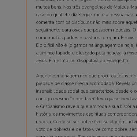
muitos bens. Nos três evangelhos de Mateus, Mar
caso no qual ele diz Segue-me e a pessoa não ac
comenta com os discípulos não mais sobre aquele
seguimento para os/as que possuem riquezas. O 
como muitos padres e pastores pregam. É mais radi
E o difícil não é (digamos na linguagem de hoje) i
a um rico tapado e ofuscado pela riqueza, a miser
Jesus. É mesmo ser discípulo/a do Evangelho.
Aquele personagem rico que procurou Jesus repr
piedade de classe média acomodada. Revela uma r
insensibilidade social que caracterizou desde 
consigo mesmo “o que farei” leva quase inevitav
o Cristianismo revela que em toda a sua história 
história, os movimentos espirituais compreender
riqueza. Como se ser pobre fizesse alguém indiv
voto de pobreza e de fato vive como pobre, se
com a sua pobreza. (Em conventos que conheço, 