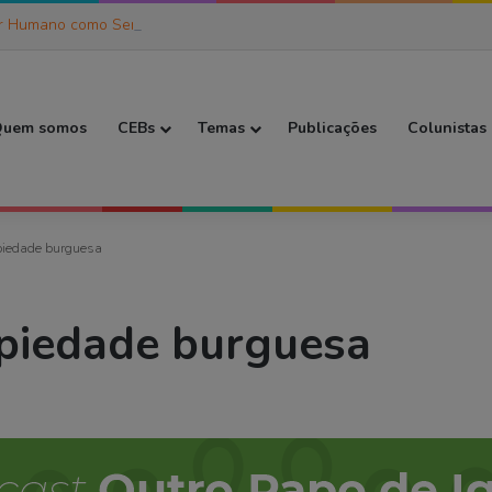
r Humano como Ser de Práxis (6)
 Inicial
uem somos
CEBs
Temas
Publicações
Colunistas
piedade burguesa
piedade burguesa