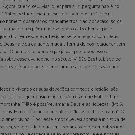
a. Agora, quer o céu. Mas, quer para si. A pergunta não é no
i?” Antes de tudo, chama Jesus de “bom mestre” e Jesus
 o homem observar os mandamentos. Não por acaso, só os
ar mal de ninguém, não explorar o outro, honrar pai e
 que o homem esperava. Religião seria a relação com Deus.
omo Deus na vida da gente muda a forma de nos relacionar com
ssada: O homem responde que já cumpre todos esses
sobre esse evangelho, no século IV, São Basílio, bispo de
co: Como você pode pensar que cumpre a lei de Deus vivendo
dosos e vivendo as suas devoções com toda exatidão, são
ico a isso e quer ensinar aos discípulos o que Mateus tinha
montanha: “Não é possível amar a Deus e as riquezas” (Mt 6,
Jesus. Marcos é o único que afirma: “Jesus o olha e o ama”. O
 amor divino. É por esse amor que Jesus toma a iniciativa de
sa: vai, vende tudo o que tens, reparte com os empobrecidos
 rapaz baixou a cabeça e se foi embora porque ele possuía