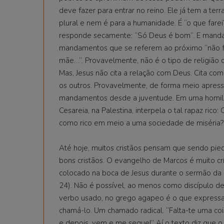
deve fazer para entrar no reino. Ele já tem a terr
plural e nem é para a humanidade. É “o que fare
responde secamente: “Só Deus é bom”. E manda
mandamentos que se referem ao próximo “não fal
mãe…”. Provavelmente, não é o tipo de religião
Mas, Jesus não cita a relação com Deus. Cita c
os outros. Provavelmente, de forma meio apre
mandamentos desde a juventude. Em uma homilia 
Cesareia, na Palestina, interpela o tal rapaz ri
como rico em meio a uma sociedade de miséria?
Até hoje, muitos cristãos pensam que sendo pie
bons cristãos. O evangelho de Marcos é muito crít
colocado na boca de Jesus durante o sermão da 
24). Não é possível, ao menos como discípulo de 
verbo usado, no grego agapeo é o que expressa o
chamá-lo. Um chamado radical. “Falta-te uma coi
e depois, vem e me segue!” Aí o texto diz que o