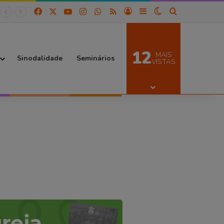
Facebook
X
YouTube
Instagram
WhatsApp
RSS
Entrar
Barra Lateral
Switch skin
Procurar por
12
MAIS
Sinodalidade
Seminários
VISTAS