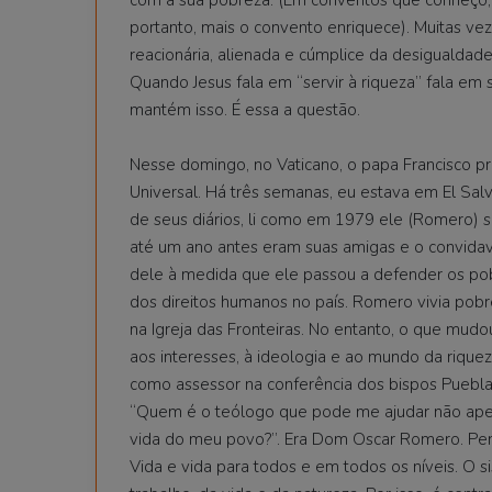
portanto, mais o convento enriquece). Muitas ve
reacionária, alienada e cúmplice da desigualdade
Quando Jesus fala em “servir à riqueza” fala em 
mantém isso. É essa a questão.
Nesse domingo, no Vaticano, o papa Francisco p
Universal. Há três semanas, eu estava em El Sal
de seus diários, li como em 1979 ele (Romero) s
até um ano antes eram suas amigas e o convidav
dele à medida que ele passou a defender os pobre
dos direitos humanos no país. Romero vivia po
na Igreja das Fronteiras. No entanto, o que mudou
aos interesses, à ideologia e ao mundo da rique
como assessor na conferência dos bispos Puebla
“Quem é o teólogo que pode me ajudar não ape
vida do meu povo?”. Era Dom Oscar Romero. Pen
Vida e vida para todos e em todos os níveis. O