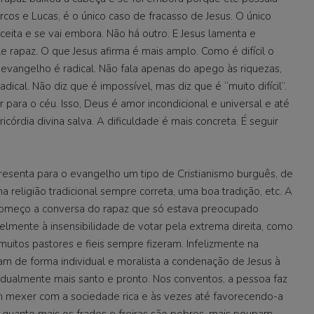
cos e Lucas, é o único caso de fracasso de Jesus. O único
eita e se vai embora. Não há outro. E Jesus lamenta e
 rapaz. O que Jesus afirma é mais amplo. Como é difícil o
evangelho é radical. Não fala apenas do apego às riquezas,
cal. Não diz que é impossível, mas diz que é “muito difícil”.
r para o céu. Isso, Deus é amor incondicional e universal e até
icórdia divina salva. A dificuldade é mais concreta. É seguir
esenta para o evangelho um tipo de Cristianismo burguês, de
eligião tradicional sempre correta, uma boa tradição, etc. A
o começo a conversa do rapaz que só estava preocupado
elmente à insensibilidade de votar pela extrema direita, como
muitos pastores e fieis sempre fizeram. Infelizmente na
am de forma individual e moralista a condenação de Jesus à
idualmente mais santo e pronto. Nos conventos, a pessoa faz
m mexer com a sociedade rica e às vezes até favorecendo-a
quanto mais os frades e freiras são pobres, mais poupam,