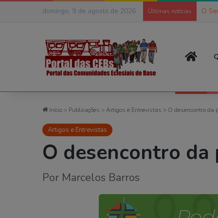
domingo, 9 de agosto de 2026
O Se
Últimas notícias
Página
Q
Início
>
Publicações
>
Artigos e Entrevistas
>
O desencontro da 
Artigos e Entrevistas
O desencontro da 
Por Marcelos Barros