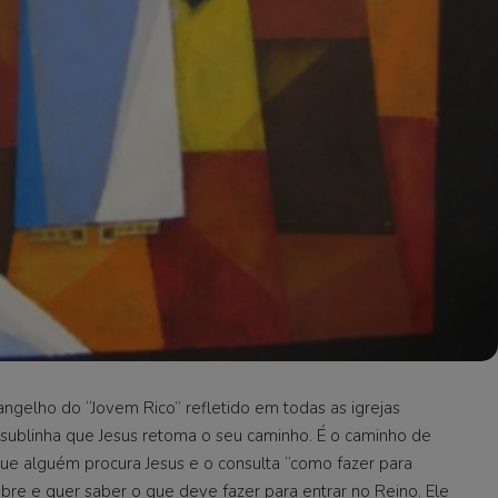
gelho do “Jovem Rico” refletido em todas as igrejas
sublinha que Jesus retoma o seu caminho. É o caminho de
que alguém procura Jesus e o consulta “como fazer para
obre e quer saber o que deve fazer para entrar no Reino. Ele